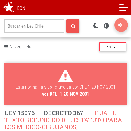
Modo oscuro
Alto contraste
BCN
Navegar Norma
VOLVER
Esta norma ha sido refundida por DFL-1 20-NOV-2001
ver DFL -1 20-NOV-2001
LEY 15076
DECRETO 367
FIJA EL
TEXTO REFUNDIDO DEL ESTATUTO PARA
LOS MEDICO-CIRUJANOS,