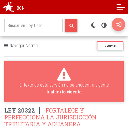
Modo oscuro
Alto contraste
BCN
Navegar Norma
VOLVER
El texto de esta versión no se encuentra vigente
Ir al texto vigente
LEY 20322
FORTALECE Y
PERFECCIONA LA JURISDICCIÓN
TRIBUTARIA Y ADUANERA