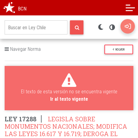
Modo oscuro
Alto contraste
BCN
Navegar Norma
VOLVER
El texto de esta versión no se encuentra vigente
Ir al texto vigente
LEY 17288
LEGISLA SOBRE
MONUMENTOS NACIONALES; MODIFICA
LAS LEYES 16.617 Y 16.719; DEROGA EL