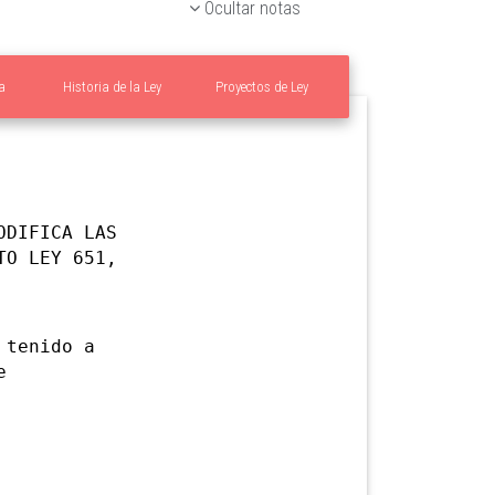
Ocultar notas
a
Historia de la Ley
Proyectos de Ley
ODIFICA LAS
TO LEY 651,
tenido a
e