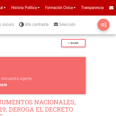
al
Historia Política
Formación Cívica
Transparencia
o oscuro
Alto contraste
Selección
VOLVER
e encuentra vigente
gente
NUMENTOS NACIONALES;
719; DEROGA EL DECRETO