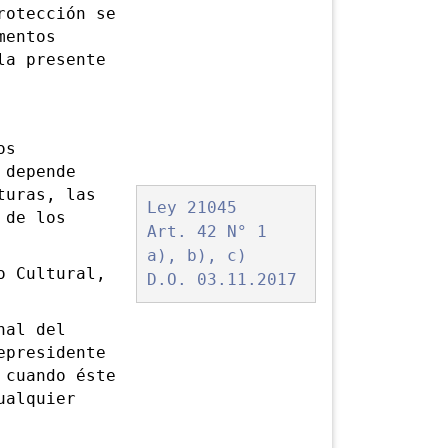
rotección se
mentos
la presente
os
 depende
turas, las
Ley 21045
 de los
Art. 42 N° 1
a), b), c)
 Cultural,
D.O. 03.11.2017
nal del
epresidente
 cuando éste
ualquier