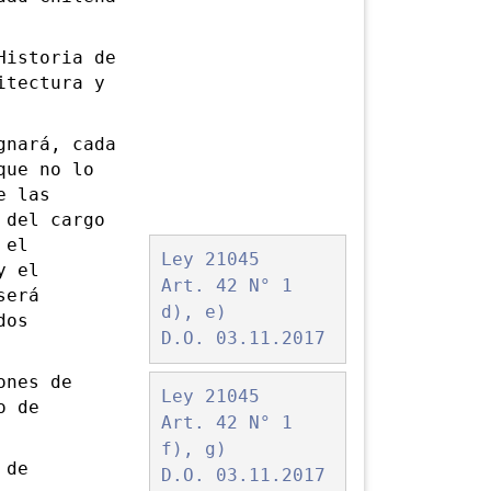
istoria de
itectura y
nará, cada
que no lo
e las
 del cargo
 el
Ley 21045
y el
Art. 42 N° 1
será
d), e)
dos
D.O. 03.11.2017
ones de
Ley 21045
o de
Art. 42 N° 1
f), g)
 de
D.O. 03.11.2017