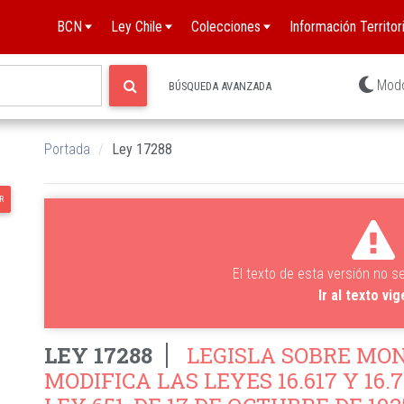
BCN
Ley Chile
Colecciones
Información Territori
Mod
BÚSQUEDA AVANZADA
Portada
Ley 17288
R
El texto de esta versión no s
Ir al texto vi
LEY 17288
LEGISLA SOBRE MO
MODIFICA LAS LEYES 16.617 Y 16.