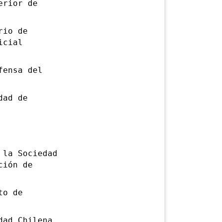
erior de
rio de
icial
ensa del
dad de
la Sociedad
ción de
to de
ad Chilena