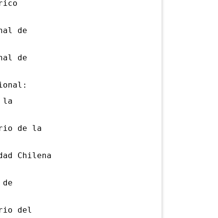
rico
nal de
nal de
ional:
 la
io de la
ad Chilena
 de
rio del