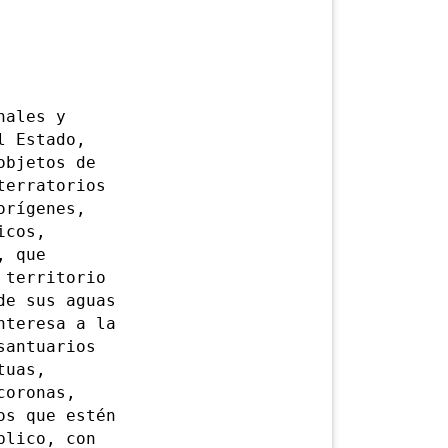
nales y
l Estado,
objetos de
terratorios
orígenes,
icos,
, que
 territorio
de sus aguas
nteresa a la
santuarios
tuas,
coronas,
os que estén
blico, con