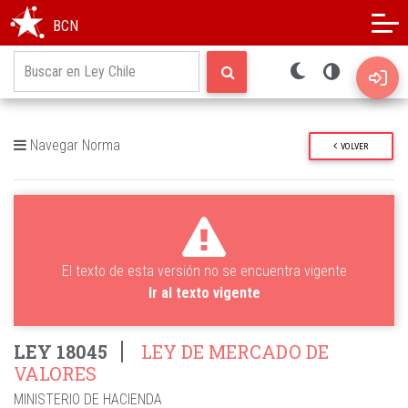
Modo oscuro
Alto contraste
BCN
Navegar Norma
VOLVER
El texto de esta versión no se encuentra vigente
Ir al texto vigente
LEY 18045
LEY DE MERCADO DE
VALORES
MINISTERIO DE HACIENDA