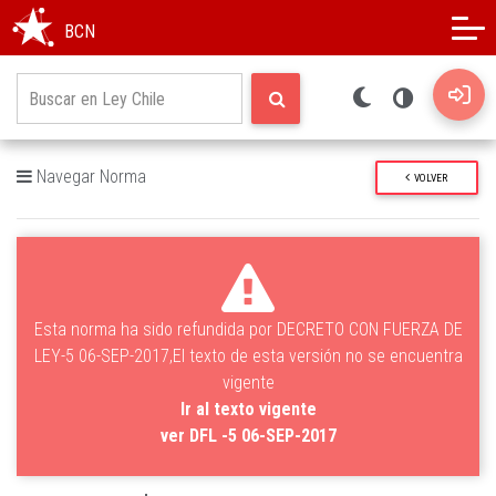
Modo oscuro
Alto contraste
BCN
Navegar Norma
VOLVER
Esta norma ha sido refundida por DECRETO CON FUERZA DE
LEY-5 06-SEP-2017,El texto de esta versión no se encuentra
vigente
Ir al texto vigente
ver DFL -5 06-SEP-2017