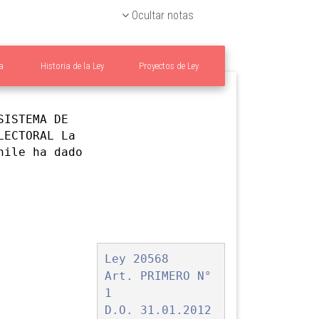
Ocultar notas
a
Historia de la Ley
Proyectos de Ley
ISTEMA DE
LECTORAL La
hile ha dado
Ley 20568
Art. PRIMERO N°
1
D.O. 31.01.2012