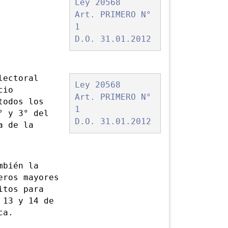
Ley 20568
Art. PRIMERO N°
1
D.O. 31.01.2012
ectoral
Ley 20568
cio
Art. PRIMERO N°
todos los
1
° y 3° del
D.O. 31.01.2012
a de la
bién la
eros mayores
itos para
 13 y 14 de
ca.