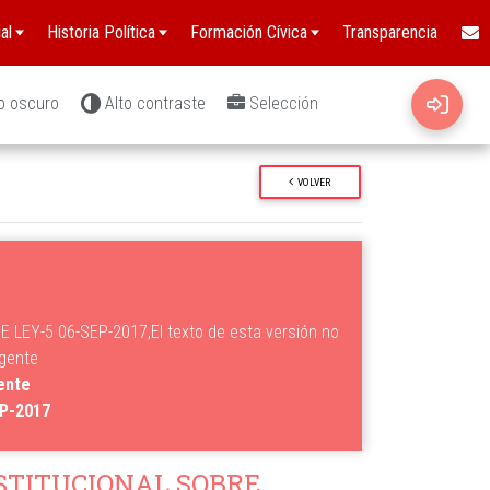
al
Historia Política
Formación Cívica
Transparencia
o oscuro
Alto contraste
Selección
VOLVER
 LEY-5 06-SEP-2017,El texto de esta versión no
igente
gente
EP-2017
STITUCIONAL SOBRE