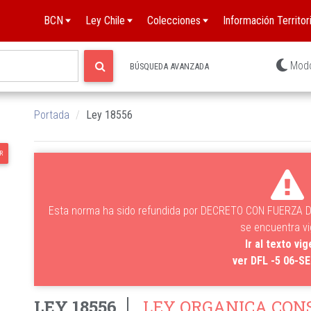
BCN
Ley Chile
Colecciones
Información Territori
Mod
BÚSQUEDA AVANZADA
Portada
Ley 18556
R
Esta norma ha sido refundida por DECRETO CON FUERZA DE
se encuentra v
Ir al texto vi
ver DFL -5 06-S
LEY 18556
LEY ORGANICA CON