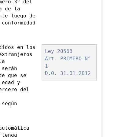
ero 3° del
a de la
nte luego de
 conformidad
idos en los
Ley 20568
extranjeros
Art. PRIMERO N°
la
1
 serán
D.O. 31.01.2012
de que se
 edad y
ercero del
 según
utomática
 tenga