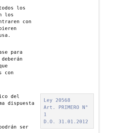
odos los
n los
ntraren con
bieren
usa.
se para
 deberán
que
s con
ico del
Ley 20568
ma dispuesta
Art. PRIMERO N°
1
D.O. 31.01.2012
odrán ser