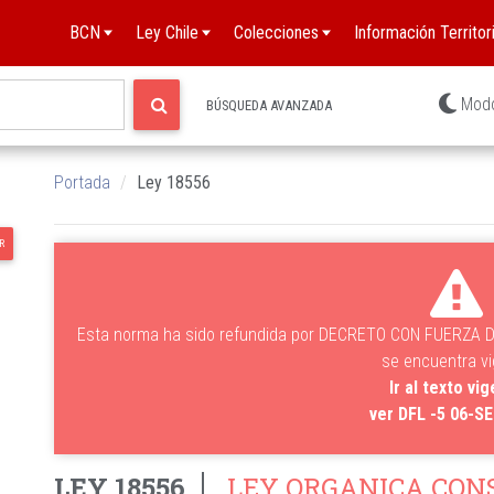
BCN
Ley Chile
Colecciones
Información Territori
Mod
BÚSQUEDA AVANZADA
Portada
Ley 18556
R
Esta norma ha sido refundida por DECRETO CON FUERZA DE
se encuentra v
Ir al texto vi
ver DFL -5 06-S
LEY 18556
LEY ORGANICA CON