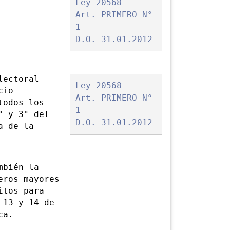
Ley 20568
Art. PRIMERO N°
1
D.O. 31.01.2012
ectoral
Ley 20568
cio
Art. PRIMERO N°
todos los
1
° y 3° del
D.O. 31.01.2012
a de la
bién la
eros mayores
itos para
 13 y 14 de
ca.