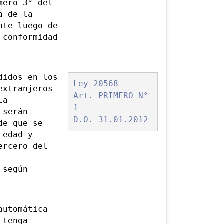
ero 3° del
a de la
nte luego de
 conformidad
idos en los
Ley 20568
extranjeros
Art. PRIMERO N°
la
1
 serán
D.O. 31.01.2012
de que se
 edad y
ercero del
 según
utomática
 tenga