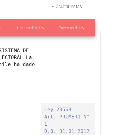
Ocultar notas
a
Historia de la Ley
Proyectos de Ley
ISTEMA DE
LECTORAL La
hile ha dado
Ley 20568
Art. PRIMERO N°
1
D.O. 31.01.2012