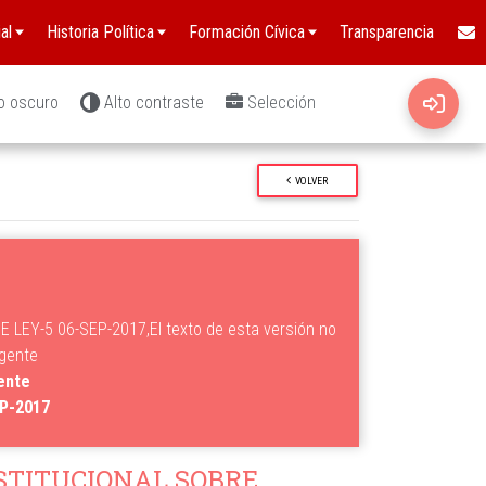
al
Historia Política
Formación Cívica
Transparencia
o oscuro
Alto contraste
Selección
VOLVER
 LEY-5 06-SEP-2017,El texto de esta versión no
igente
gente
EP-2017
STITUCIONAL SOBRE