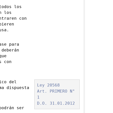
odos los
n los
ntraren con
bieren
usa.
se para
 deberán
que
s con
ico del
Ley 20568
ma dispuesta
Art. PRIMERO N°
1
D.O. 31.01.2012
odrán ser