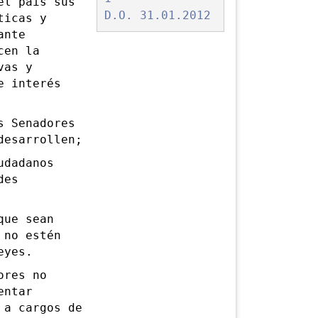
l país sus
D.O. 31.01.2012
ticas y
ante
cen la
vas y
e interés
 Senadores
desarrollen;
dadanos
des
ue sean
 no estén
eyes.
ores no
entar
 a cargos de