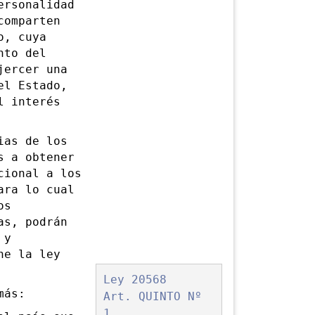
ersonalidad
comparten
o, cuya
nto del
jercer una
el Estado,
l interés
as de los
s a obtener
cional a los
ara lo cual
os
as, podrán
 y
ne la ley
Ley 20568
más:
Art. QUINTO Nº
1