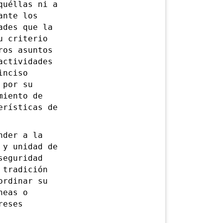
quéllas ni a
ante los
ades que la
u criterio
ros asuntos
actividades
inciso
 por su
miento de
erísticas de
der a la
 y unidad de
seguridad
 tradición
ordinar su
neas o
reses