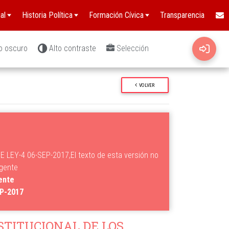
al
Historia Política
Formación Cívica
Transparencia
o oscuro
Alto contraste
Selección
VOLVER
 LEY-4 06-SEP-2017,El texto de esta versión no
igente
gente
EP-2017
TITUCIONAL DE LOS