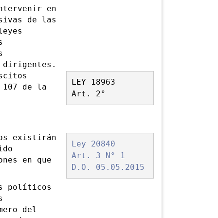
tervenir en
sivas de las
leyes
s
s
 dirigentes.
scitos
LEY 18963
 107 de la
Art. 2°
s existirán
Ley 20840
ido
Art. 3 N° 1
ones en que
D.O. 05.05.2015
 políticos
s
mero del