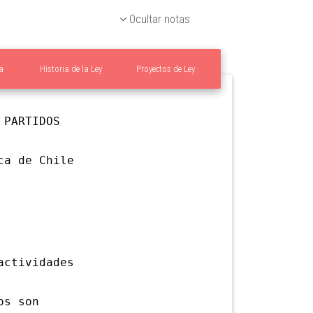
Ocultar notas
a
Historia de la Ley
Proyectos de Ley
PARTIDOS
a de Chile
ctividades
os son