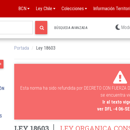
BCN
Ley Chile
Colecciones
Información Territori
Mod
BÚSQUEDA AVANZADA
Portada
Ley 18603
R
Esta norma ha sido refundida por DECRETO CON FUERZA DE
ÓN
se encuentra v
Ir al texto vi
ver DFL -4 06-S
S
LEY 18603
LEY ORGANICA CONS