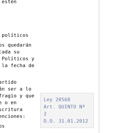
 estén
políticos
s quedarán
cada su
 Políticos y
 la fecha de
artido
án ser a lo
ragio y que
Ley 20568
e o en
Art. QUINTO Nº
scritura
2
enciones:
D.O. 31.01.2012
os