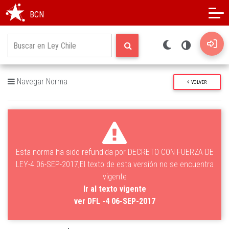
Modo oscuro
Alto contraste
BCN
Navegar Norma
VOLVER
Esta norma ha sido refundida por DECRETO CON FUERZA DE
LEY-4 06-SEP-2017,El texto de esta versión no se encuentra
vigente
Ir al texto vigente
ver DFL -4 06-SEP-2017