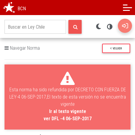
Modo oscuro
Alto contraste
BCN
Navegar Norma
VOLVER
Esta norma ha sido refundida por DECRETO CON FUERZA DE
LEY-4 06-SEP-2017,El texto de esta versión no se encuentra
vigente
Ir al texto vigente
ver DFL -4 06-SEP-2017