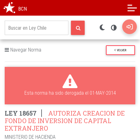
Modo oscuro
Alto contraste
BCN
Navegar Norma
VOLVER
Esta norma ha sido derogada el 01-MAY-2014
LEY 18657
AUTORIZA CREACION DE
FONDO DE INVERSION DE CAPITAL
EXTRANJERO
MINISTERIO DE HACIENDA