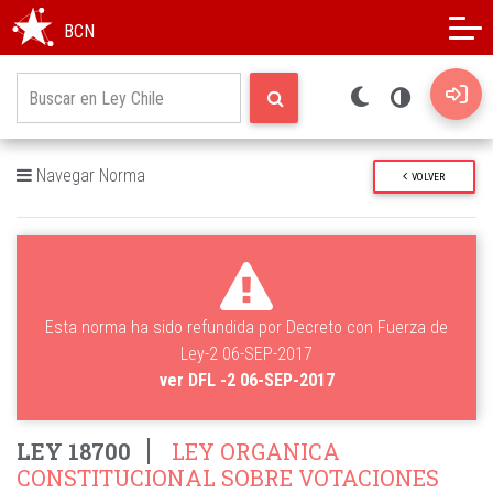
Modo oscuro
Alto contraste
BCN
Navegar Norma
VOLVER
Esta norma ha sido refundida por Decreto con Fuerza de
Ley-2 06-SEP-2017
ver DFL -2 06-SEP-2017
LEY 18700
LEY ORGANICA
CONSTITUCIONAL SOBRE VOTACIONES