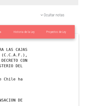
Ocultar notas
a
Historia de la Ley
Proyectos de Ley
RA LAS CAJAS
 (C.C.A.F.),
 DECRETO CON
STERIO DEL
e Chile ha
NSACION DE