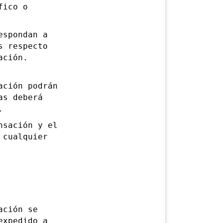
fico o
spondan a
s respecto
ación.
ción podrán
as deberá
.
sación y el
 cualquier
ción se
expedido a