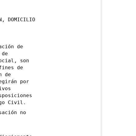
N, DOMICILIO
ción de
 de
ocial, son
fines de
n de
egirán por
ivos
sposiciones
go Civil.
ación no