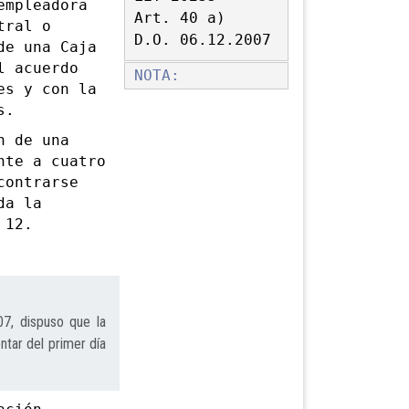
empleadora
Art. 40 a)
tral o
D.O. 06.12.2007
de una Caja
l acuerdo
NOTA:
es y con la
s.
 de una
nte a cuatro
contrarse
da la
 12.
7, dispuso que la
ntar del primer día