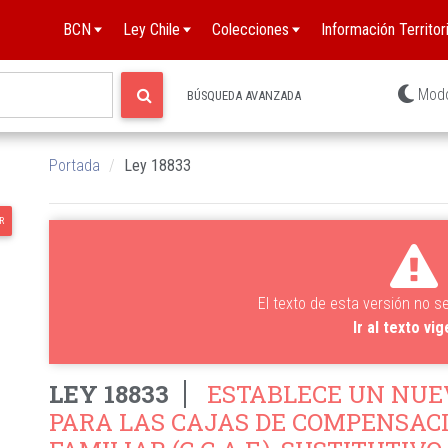
BCN
Ley Chile
Colecciones
Información Territori
Mod
BÚSQUEDA AVANZADA
Portada
Ley 18833
R
El texto de esta versión no s
Ir al texto vi
LEY 18833
ESTABLECE UN NUE
PARA LAS CAJAS DE COMPENSAC