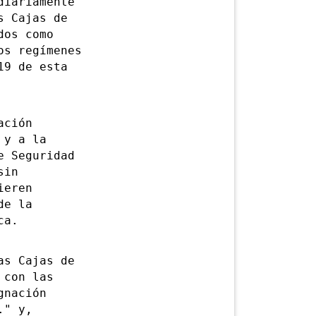
iariamente
s Cajas de
dos como
os regímenes
19 de esta
ación
 y a la
e Seguridad
sin
ieren
de la
ca.
s Cajas de
 con las
gnación
." y,