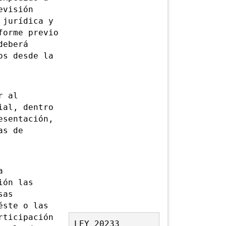
evisión
 jurídica y
forme previo
deberá
os desde la
r al
ial, dentro
esentación,
as de
a
ión las
sas
éste o las
ticipación
LEY 20233