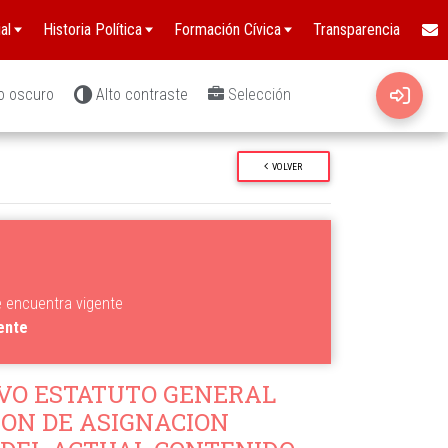
al
Historia Política
Formación Cívica
Transparencia
o oscuro
Alto contraste
Selección
VOLVER
e encuentra vigente
gente
VO ESTATUTO GENERAL
ION DE ASIGNACION