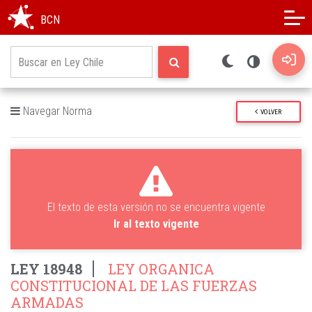
Modo oscuro
Alto contraste
BCN
Navegar Norma
VOLVER
El texto de esta versión no se encuentra vigente
Ir al texto vigente
LEY 18948
LEY ORGANICA
CONSTITUCIONAL DE LAS FUERZAS
ARMADAS