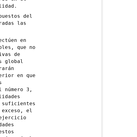
lidad.
uestos del
radas las
ctúen en
bles, que no
ivas de
s global
rarán
erior en que
s
l número 3,
lidades
 suficientes
 exceso, el
ejercicio
dades
estos