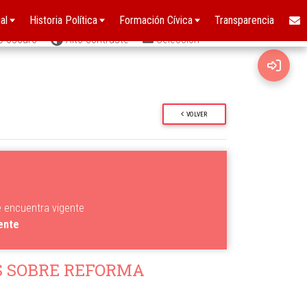
al
Historia Política
Formación Cívica
Transparencia
o oscuro
Alto contraste
Selección
VOLVER
e encuentra vigente
gente
 SOBRE REFORMA