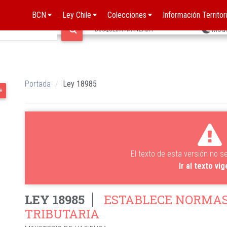
BCN
Ley Chile
Colecciones
Información Territori
Mod
BÚSQUEDA AVANZADA
Portada
Ley 18985
R
El texto de esta versión no s
Ir al texto vi
LEY 18985
ESTABLECE NORMAS
TRIBUTARIA