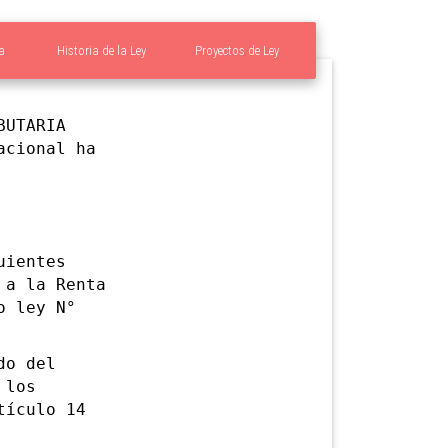
a
Historia de la Ley
Proyectos de Ley
BUTARIA
acional ha
uientes
 a la Renta
o ley N°
do del
 los
tículo 14