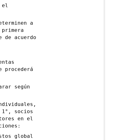
 el
terminen a
 primera
e de acuerdo
entas
e procederá
rar según
dividuales,
 1°, socios
tores en el
ciones:
tos global