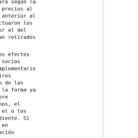
ará según la
 precios al
 anterior al
ctuaron los
or al del
an retirados
s efectos
 socios
mplementario
iros
o de las
 la forma ya
ere
hos, el
 el o los
diente. Si
 en
ación