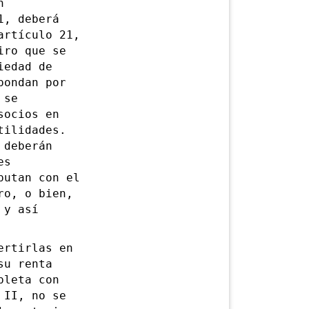
n
1, deberá
artículo 21,
iro que se
iedad de
pondan por
 se
socios en
tilidades.
 deberán
es
putan con el
ro, o bien,
 y así
rtirlas en
su renta
pleta con
 II, no se