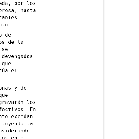
eda, por los
presa, hasta
tables
ulo.
o de
os de la
 se
 devengadas
 que
túa el
nas y de
que
gravarán los
fectivos. En
nto excedan
cluyendo la
nsiderando
ros en el