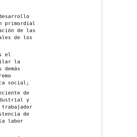
esarrollo
n primordial
ación de las
ales de los
s el
ilar la
s demás
remo
ca social;
ciente de
dustrial y
 trabajador
stencia de
la labor