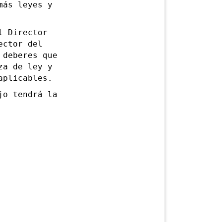
más leyes y
 Director
ector del
 deberes que
za de ley y
aplicables.
o tendrá la