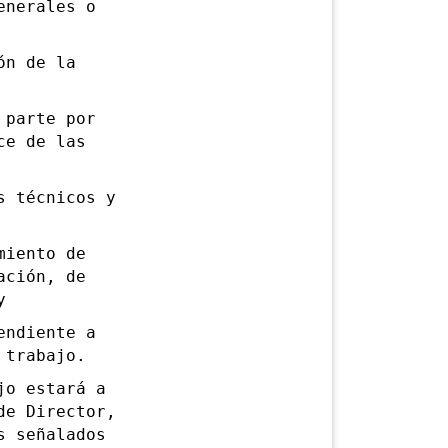
enerales o
n de la
parte por
ce de las
 técnicos y
iento de
ación, de
y
ndiente a
 trabajo.
o estará a
de Director,
s señalados