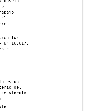
conseja
io,
rabajo
 el
erés
ren los
y N° 16.617,
ente
o es un
terio del
 se vincula
o.
sin