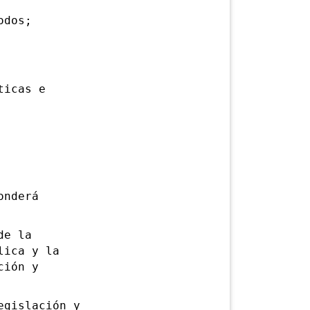
odos;
ticas e
onderá
de la
lica y la
ción y
gislación y