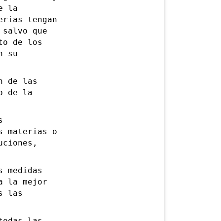
e la
erias tengan
 salvo que
to de los
n su
 de las
o de la
s
s materias o
uciones,
 medidas
a la mejor
s las