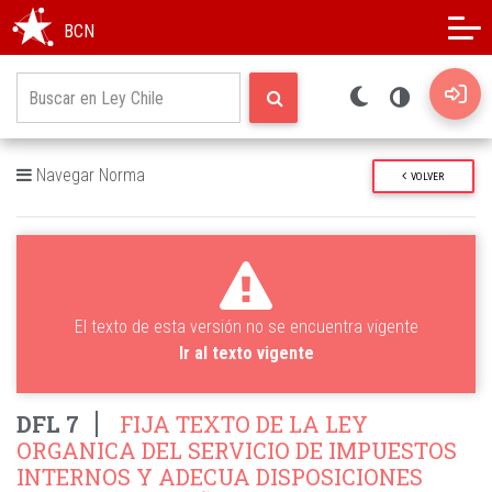
Modo oscuro
Alto contraste
BCN
Navegar Norma
VOLVER
El texto de esta versión no se encuentra vigente
Ir al texto vigente
DFL 7
FIJA TEXTO DE LA LEY
ORGANICA DEL SERVICIO DE IMPUESTOS
INTERNOS Y ADECUA DISPOSICIONES