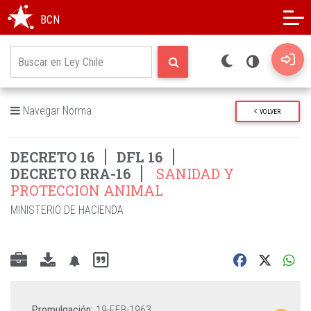
Modo oscuro
Alto contraste
BCN
Navegar Norma
VOLVER
DECRETO 16
DFL 16
DECRETO RRA-16
SANIDAD Y
PROTECCION ANIMAL
MINISTERIO DE HACIENDA
Promulgación:
19-FEB-1963