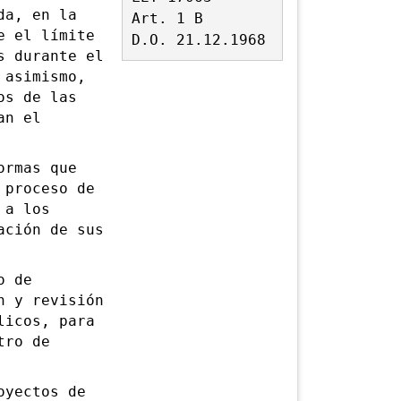
a, en la
Art. 1 B
e el límite
D.O. 21.12.1968
s durante el
 asimismo,
os de las
an el
rmas que
 proceso de
 a los
ación de sus
o de
n y revisión
licos, para
tro de
yectos de