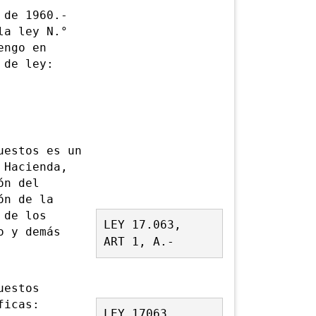
de 1960.-
la ley N.°
engo en
 de ley:
estos es un
 Hacienda,
ón del
ón de la
 de los
LEY 17.063,
o y demás
ART 1, A.-
uestos
ficas:
LEY 17063