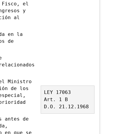
 Fisco, el
ngresos y
ción al
a en la
os de
e
relacionados
l Ministro
ión de los
LEY 17063
especial,
Art. 1 B
prioridad
D.O. 21.12.1968
 antes de
da,
o en que se