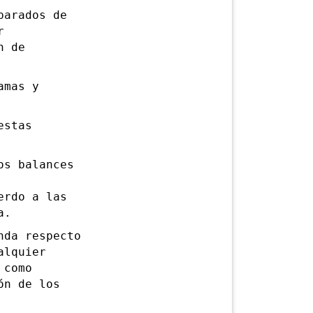
arados de
r
n de
amas y
estas
s balances
erdo a las
a.
da respecto
alquier
 como
ón de los