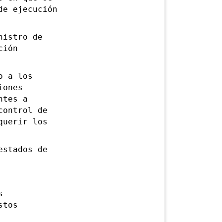
de ejecución
istro de
ción
o a los
iones
ntes a
control de
querir los
stados de
s
stos