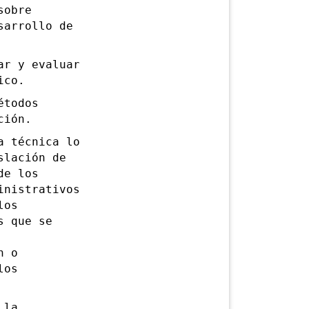
sobre
sarrollo de
r y evaluar
ico.
étodos
ción.
 técnica lo
slación de
de los
inistrativos
los
s que se
n o
los
 la