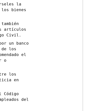
rseles la
 los bienes
también
s artículos
go Civil.
or un banco
 de los
omendado el
r o
tre los
ticia en
 Código
mpleados del