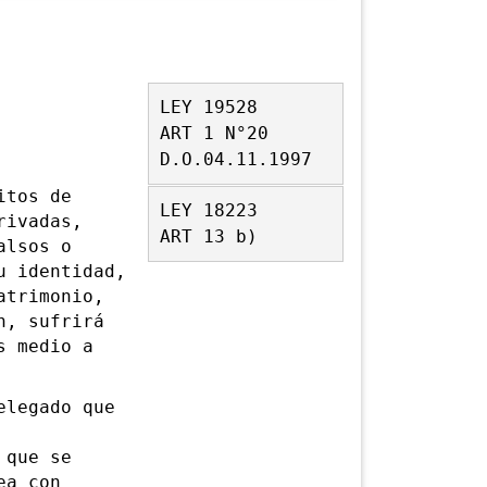
LEY 19528
ART 1 N°20
D.O.04.11.1997
itos de
LEY 18223
rivadas,
ART 13 b)
alsos o
u identidad,
atrimonio,
n, sufrirá
s medio a
legado que
 que se
ea con