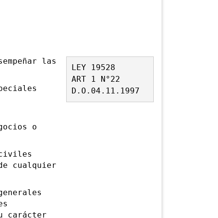
empeñar las
LEY 19528
ART 1 N°22
eciales
D.O.04.11.1997
gocios o
civiles
de cualquier
enerales
es
u carácter