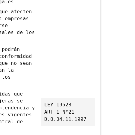
gales.
ue afecten
s empresas
rse
sales de los
 podrán
conformidad
que no sean
an la
 los
das que
jeras se
LEY 19528
ntendencia y
ART 1 N°21
es vigentes
D.O.04.11.1997
ntral de