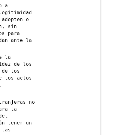
o a
legitimidad
 adopten o
n, sin
os para
dan ante la
e la
idez de los
 de los
e los actos
.
ranjeras no
ara la
del
án tener un
 las