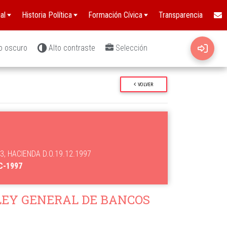
al
Historia Política
Formación Cívica
Transparencia
o oscuro
Alto contraste
Selección
VOLVER
-3, HACIENDA D.O.19.12.1997
IC-1997
 LEY GENERAL DE BANCOS