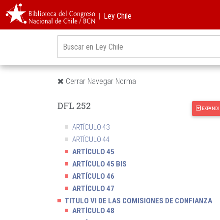
TITULO I DEROGADO.-
︱Ley Chile
TITULO II DE LA FISCALIZACIÓN
TITULO III DE LAS SANCIONES
TITULO IV DE LA CONSTITUCIÓN DE LAS EMPRESAS
BANCARIAS
TITULO V DE LA ADMINISTRACIÓN DE LAS
EMPRESAS BANCARIAS
Cerrar Navegar Norma
ARTÍCULO 40
ARTÍCULO 41
DFL 252
EXPANDI
ARTÍCULO 42
ARTÍCULO 43
ARTÍCULO 44
ARTÍCULO 45
ARTÍCULO 45 BIS
ARTÍCULO 46
ARTÍCULO 47
TITULO VI DE LAS COMISIONES DE CONFIANZA
ARTÍCULO 48