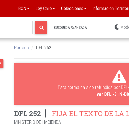
BCN
Ley Chile
Colecciones
Información Territori
Mod
BÚSQUEDA AVANZADA
Portada
DFL 252
R
Esta norma ha sido refundida por DFL
ver DFL -3 19-D
DFL 252
FIJA EL TEXTO DE LA
MINISTERIO DE HACIENDA