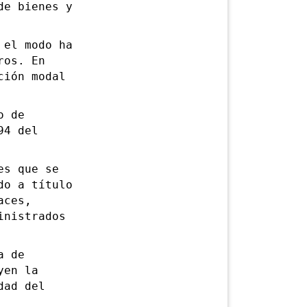
e bienes y
el modo ha
ros. En
ción modal
o de
94 del
s que se
do a título
aces,
inistrados
a de
yen la
dad del