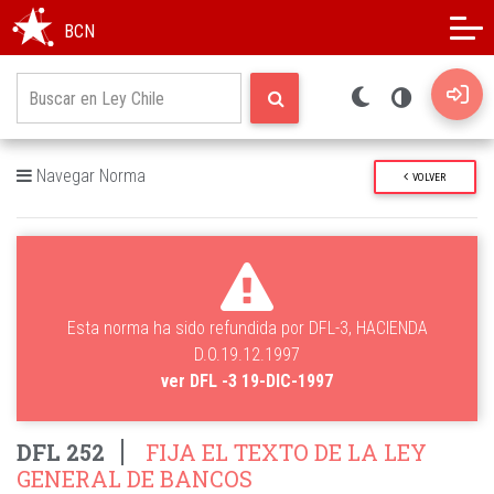
Modo oscuro
Alto contraste
BCN
Navegar Norma
VOLVER
Esta norma ha sido refundida por DFL-3, HACIENDA
D.O.19.12.1997
ver DFL -3 19-DIC-1997
DFL 252
FIJA EL TEXTO DE LA LEY
GENERAL DE BANCOS