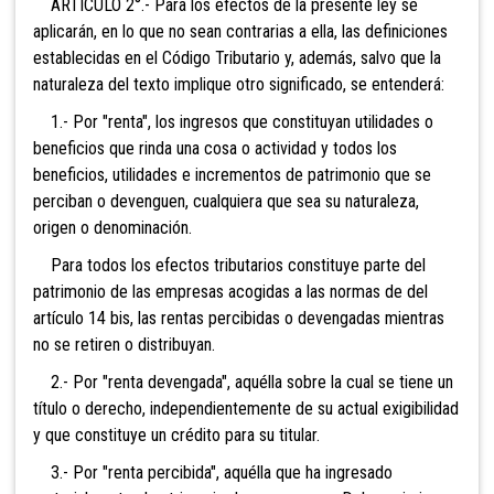
ARTICULO 2°.- Para los efectos de la presente ley
se
aplicarán, en lo que no sean contrarias a ella, las definiciones
establecidas en el Código Tributario y, además, salvo que la
naturaleza del texto im
pliqu
e
otro significado, se
entenderá:
1.- Por "re
nta"
, los ingresos que constituyan utilidades o
beneficios que
rinda una cos
a o actividad y todos
los
beneficios, utilidades e incrementos de patrimonio que se
perciban o devenguen, cualquiera que sea su natural
eza,
o
rigen o denominación.
Para todos l
os
efecto
s tributarios constituye parte
del
patr
imonio de las empresas acogidas a las normas de del
artículo 14 bis,
las rentas percibid
as o devengadas
mientras
no se retire
n o distribuyan.
2.- Por "renta devengada", aquélla sobre la cual se tiene un
título o d
erecho, independientemente de su actual exigibilidad
y que constituye u
n crédito para su
titular.
3.- Por "renta percib
ida", aquélla que ha ingresado