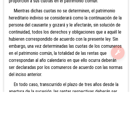
proporción a sus cuotas en el patrimonio común.
Mientras dichas cuotas no se determinen, el patrimonio
hereditario indiviso se considerará como la continuación de la
persona del causante y gozará y le afectarán, sin solución de
continuidad, todos los derechos y obligaciones que a aquél le
hubieren correspondido de acuerdo con la presente ley. Sin
embargo, una vez determinadas las cuotas de los comuneros
en el patrimonio común, la totalidad de las rentas que
correspondan al año calendario en que ello ocurra deberán
ser declaradas por los comuneros de acuerdo con las normas
del inciso anterior.
En todo caso, transcurrido el plazo de tres años desde la
apertura de la sucesión, las rentas respectivas deberán ser
declaradas por los comuneros de acuerdo con lo dispuesto
en el inciso primero. Si las cuotas no se hubieren determinado
en otra forma se estará a las proporciones contenidas en la
liquidación del impuesto de herencia. El plazo de tres años
se
contará computando por un año completo la porción de año