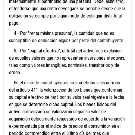
materialmente al patrimonio de una persona. D
ebe, asimismo,
entenderse que una renta devengada se percibe desde que la
obligación se cumple por algún modo de extinguir distinto al
pago.
4.- Por
"ren
ta mínima presunta", la cantidad que no es
susceptible de deducción alguna por
parte del contribuyente.
5.- Por "capital efectivo", el total del activo con exclusión
de aquellos valores que no representen inversiones efectivas,
tales como valores intangibles,
nominales, transitorios y de
orden.
En el caso de contribuyentes no sometidos a las normas
del artículo 41°, la valorización de los bienes que conforman
su capital efectivo se hará por su valor real vigente a la fe
cha
en que se determine dicho ca
pital. Los bienes físicos del
activo inmovilizado se valoriza
rán según su valor de
adquisición debidamente reajustado de acuerdo a la variación
experimentada por
el índice de precios al consumidor en el
período comprendido entre el último día del me
s q
ue