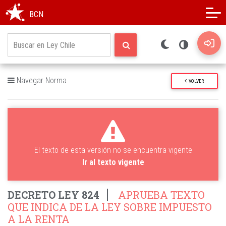
Modo oscuro
Alto contraste
BCN
Navegar Norma
VOLVER
El texto de esta versión no se encuentra vigente
Ir al texto vigente
DECRETO LEY 824
APRUEBA TEXTO
QUE INDICA DE LA LEY SOBRE IMPUESTO
A LA RENTA