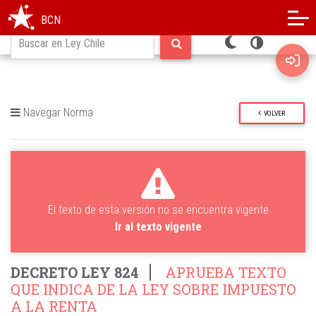
Modo oscuro
Alto contraste
BCN
Navegar Norma
VOLVER
El texto de esta versión no se encuentra vigente
Ir al texto vigente
DECRETO LEY 824
APRUEBA TEXTO
QUE INDICA DE LA LEY SOBRE IMPUESTO
A LA RENTA