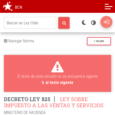
Modo oscuro
Alto contraste
BCN
Navegar Norma
VOLVER
El texto de esta versión no se encuentra vigente
Ir al texto vigente
DECRETO LEY 825
LEY SOBRE
IMPUESTO A LAS VENTAS Y SERVICIOS
MINISTERIO DE HACIENDA