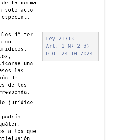
 de la norma
n solo acto
 especial,
ulos 4° ter
Ley 21713
a un
Art. 1 Nº 2 d)
urídicos,
D.O. 24.10.2024
los,
licarse una
asos las
ión de
es de los
rresponda.
o jurídico
 podrán
quáter.
os a los que
ntielusión