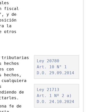
ales
n fiscal
°, y de
osición
ra la
e otros
tributarias
Ley 20780
s hechos
Art. 10 N° 1
es con
D.O. 29.09.2014
s hechos,
 cualquiera
s
Ley 21713
ndiendo de
Art. 1 Nº 2 a)
ctarles.
D.O. 24.10.2024
na fe de