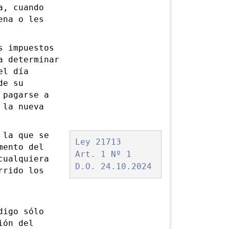
a, cuando
ena o les
 impuestos
a determinar
el día
de su
 pagarse a
 la nueva
 la q
ue se
Ley 21713
mento del
Art. 1 Nº 1
cualquiera
D.O. 24.10.2024
rrido los
igo sólo
ión del