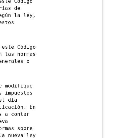
ste Código
rias de
egún la ley,
estos
este Código
n las normas
enerales o
 modifique
s impuestos
el día
licación. En
s a contar
eva
ormas sobre
la nueva ley