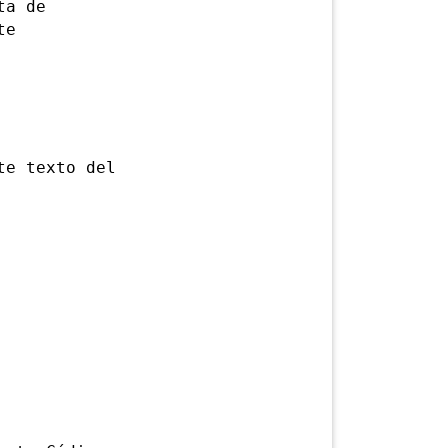
ta de
te
e texto del