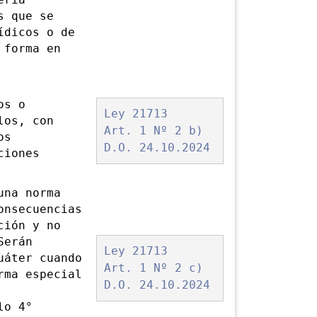
eria
s que se
ídicos o de
 forma en
os o
Ley 21713
los, con
Art. 1 Nº 2 b)
os
D.O. 24.10.2024
ciones
na norma
onsecuencias
ción y no
Serán
Ley 21713
uáter cuando
Art. 1 Nº 2 c)
rma especial
D.O. 24.10.2024
lo 4°