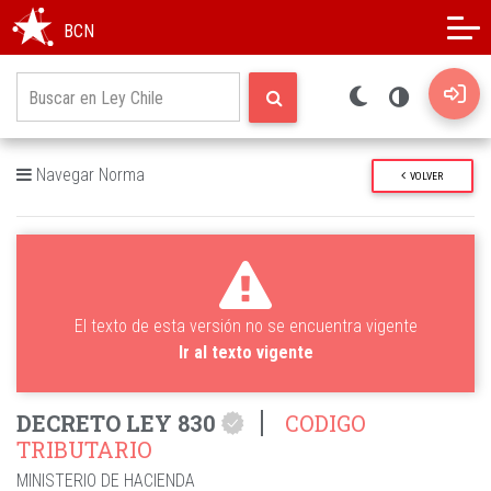
Modo oscuro
Alto contraste
BCN
Navegar Norma
VOLVER
El texto de esta versión no se encuentra vigente
Ir al texto vigente
DECRETO LEY 830
CODIGO
TRIBUTARIO
MINISTERIO DE HACIENDA