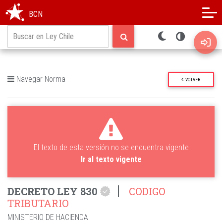
Modo oscuro
Alto contraste
BCN
Navegar Norma
VOLVER
El texto de esta versión no se encuentra vigente
Ir al texto vigente
DECRETO LEY 830
CODIGO
TRIBUTARIO
MINISTERIO DE HACIENDA