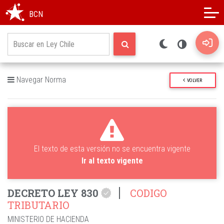
Modo oscuro
Alto contraste
BCN
Navegar Norma
VOLVER
El texto de esta versión no se encuentra vigente
Ir al texto vigente
DECRETO LEY 830
CODIGO
TRIBUTARIO
MINISTERIO DE HACIENDA