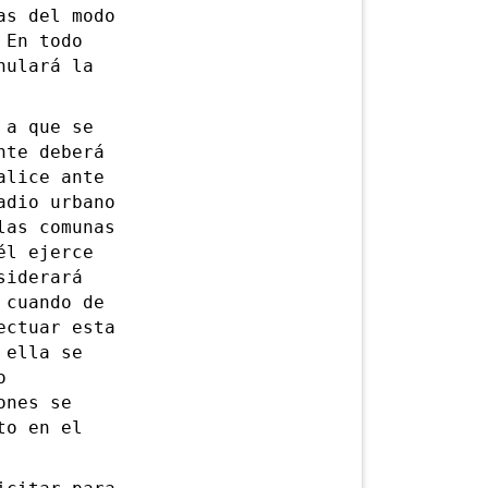
as del modo
 En todo
nulará la
a que se
nte deberá
alice ante
adio urbano
las comunas
él ejerce
siderará
 cuando de
ectuar esta
 ella se
o
ones se
to en el