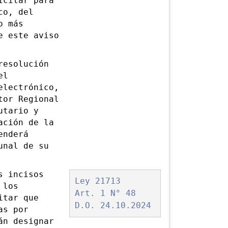
citar para
co, del
o más
e este aviso
esolución
el
electrónico,
tor Regional
utario y
ación de la
enderá
unal de su
s incisos
Ley 21713
 los
Art. 1 N° 48
itar que
D.O. 24.10.2024
as por
án designar