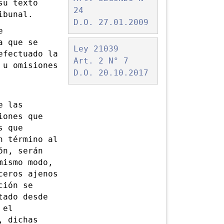
su texto
24
ibunal.
D.O. 27.01.2009
e
a que se
Ley 21039
efectuado la
Art. 2 N° 7
 u omisiones
D.O. 20.10.2017
e las
iones que
s que
n término al
ón, serán
mismo modo,
ceros ajenos
ción se
tado desde
 el
, dichas