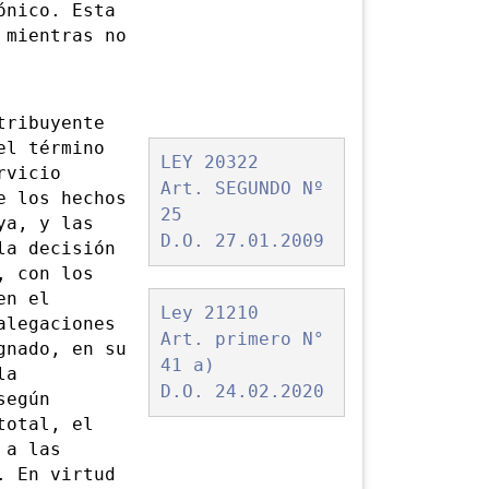
ónico. Esta
 mientras no
ribuyente
el término
LEY 20322
rvicio
Art. SEGUNDO Nº
e los hechos
25
ya, y las
D.O. 27.01.2009
la decisión
i, con
los
en el
Ley 21210
alegaciones
Art. primero N°
gnado, en su
41 a)
la
D.O. 24.02.2020
según
total, el
 a las
. En virtud