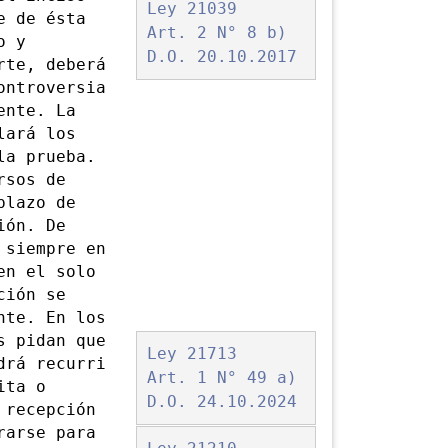
Ley 21039
e de ésta
Art. 2 N° 8 b)
o y
D.O. 20.10.2017
rte, deberá
ontroversia
ente. La
lará los
la prueba.
rsos de
plazo de
ión. De
 siempre en
en el solo
ción se
nte. En los
s pidan que
Ley 21713
drá recurri
Art. 1 N° 49 a)
ita o
D.O. 24.10.2024
 recepción
rarse para