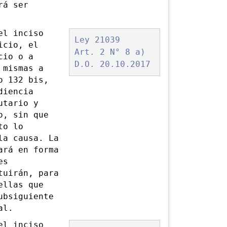
rá ser
el inciso
Ley 21039
icio, el
Art. 2 N° 8 a)
cio o a
D.O. 20.10.2017
 mismas a
o 132 bis,
diencia
utario y
o, sin que
to lo
la causa. La
ará en forma
es
tuirán, para
ellas que
ubsiguiente
al.
l inciso