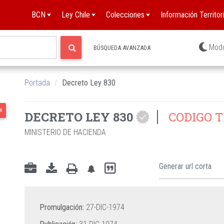
BCN
Ley Chile
Colecciones
Información Territori
S
DE
Mod
BÚSQUEDA AVANZADA
 DE
Portada
Decreto Ley 830
DE
R
DECRETO LEY 830
CODIGO T
MINISTERIO DE HACIENDA
Promulgación:
27-DIC-1974