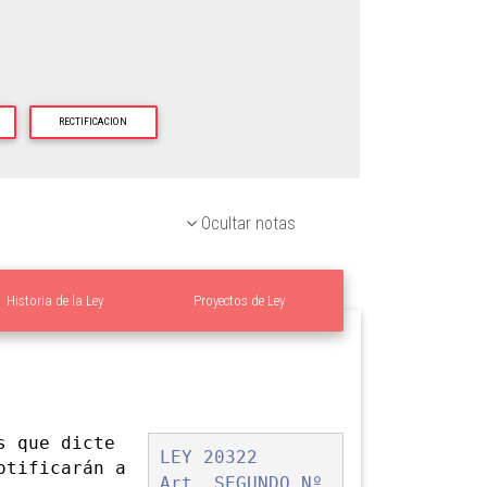
RECTIFICACION
Ocultar notas
Historia de la Ley
Proyectos de Ley
es
que dicte
LEY 20322
otificarán a
Art. SEGUNDO Nº