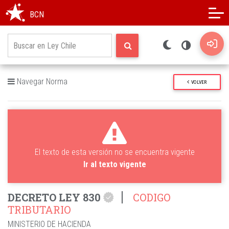
Modo oscuro
Alto contraste
BCN
Navegar Norma
VOLVER
El texto de esta versión no se encuentra vigente
Ir al texto vigente
DECRETO LEY 830
CODIGO
TRIBUTARIO
MINISTERIO DE HACIENDA