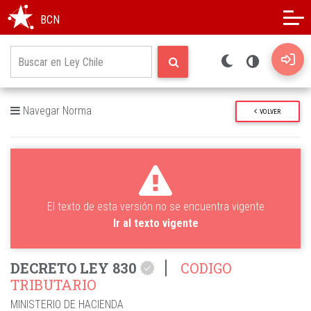
Modo oscuro
Alto contraste
BCN
Navegar Norma
VOLVER
El texto de esta versión no se encuentra vigente
Ir al texto vigente
DECRETO LEY 830
CODIGO
TRIBUTARIO
MINISTERIO DE HACIENDA