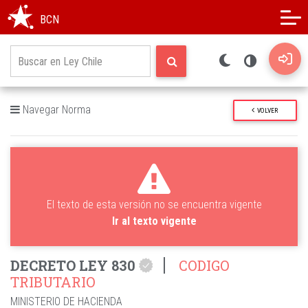
Modo oscuro
Alto contraste
BCN
Navegar Norma
VOLVER
El texto de esta versión no se encuentra vigente
Ir al texto vigente
DECRETO LEY 830
CODIGO
TRIBUTARIO
MINISTERIO DE HACIENDA