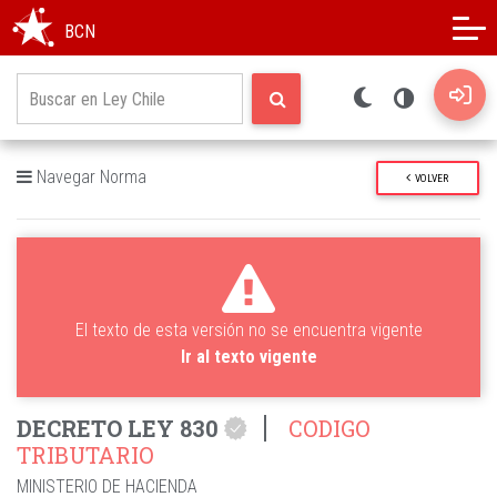
Modo oscuro
Alto contraste
BCN
Navegar Norma
VOLVER
El texto de esta versión no se encuentra vigente
Ir al texto vigente
DECRETO LEY 830
CODIGO
TRIBUTARIO
MINISTERIO DE HACIENDA