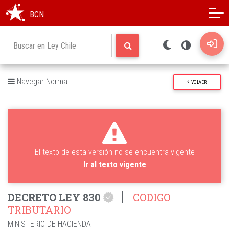
Modo oscuro
Alto contraste
BCN
Navegar Norma
VOLVER
El texto de esta versión no se encuentra vigente
Ir al texto vigente
DECRETO LEY 830
CODIGO
TRIBUTARIO
MINISTERIO DE HACIENDA