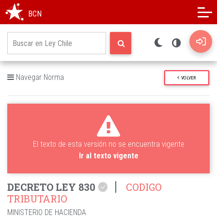
Modo oscuro
Alto contraste
BCN
Navegar Norma
VOLVER
El texto de esta versión no se encuentra vigente
Ir al texto vigente
DECRETO LEY 830
CODIGO
TRIBUTARIO
MINISTERIO DE HACIENDA