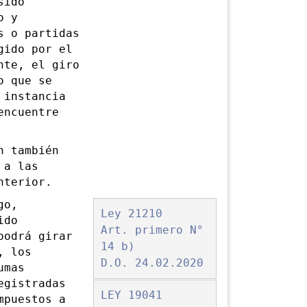
sido
o y
s o partidas
gido por el
nte, el giro
o que se
 instancia
encuentre
 también
 a las
nterior.
go,
Ley 21210
ido
Art. primero N°
podrá girar
14 b)
, los
D.O. 24.02.2020
umas
egistradas
LEY 19041
mpuestos a