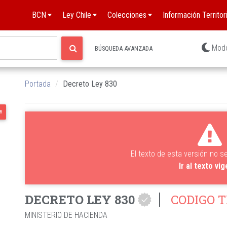
BCN
Ley Chile
Colecciones
Información Territori
Mod
BÚSQUEDA AVANZADA
Portada
Decreto Ley 830
R
El texto de esta versión no s
Ir al texto vi
DECRETO LEY 830
CODIGO T
MINISTERIO DE HACIENDA