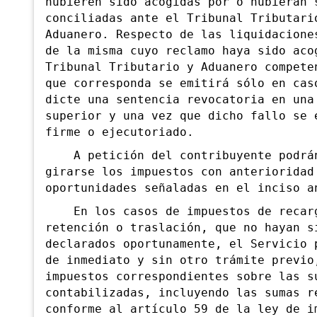
hubieren sido acogidas por o hubieran 
conciliadas ante el Tribunal Tributari
Aduanero. Respecto de las liquidacione
de la misma cuyo reclamo haya sido aco
Tribunal Tributario y Aduanero compete
que corresponda se emitirá sólo en cas
dicte una sentencia revocatoria en una
superior y una vez que dicho fallo se 
firme o ejecutoriado.
A petición del contribuyente podrán
girarse los impuestos con anterioridad
oportunidades señaladas en el inciso a
En los casos de impuest
os de recar
retención o traslación, que no hayan s
declarados oportunamente, el Servicio 
de inmediato y sin otro trámite previo
impuestos correspond
ientes sobre las s
contabilizadas, incluyendo las sumas r
conforme al artículo 59 de la ley de i