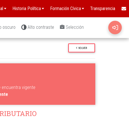
al
Historia Política
Formación Cívica
Transparencia
o oscuro
Alto contraste
Selección
VOLVER
e encuentra vigente
gente
RIBUTARIO