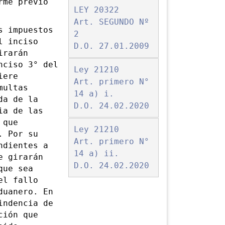
rme previo
LEY 20322
Art. SEGUNDO Nº
s impuestos
2
l inciso
D.O. 27.01.2009
irarán
nciso 3° del
Ley 21210
iere
Art. primero N°
multas
14 a) i.
da de la
D.O. 24.02.2020
ia de las
 que
Ley 21210
. Por su
Art. primero N°
ndientes a
14 a) ii.
e girarán
D.O. 24.02.2020
que sea
el fallo
duanero. En
indencia de
ción que