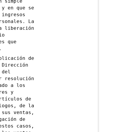
n simple
 y en que se
 ingresos
rsonales. La
a liberación
io
es que
.
licación de
 Dirección
 del
r resolución
ado a los
res y
rtículos de
logos, de la
 sus ventas,
gación de
estos casos,