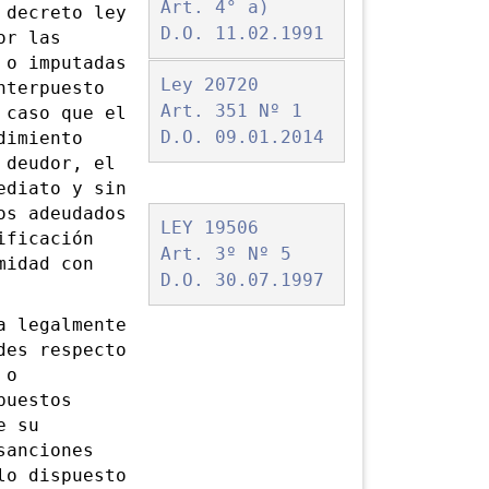
Art. 4° a)
 decreto ley
D.O. 11.02.1991
or las
 o imputadas
Ley 20720
nterpuesto
Art. 351 Nº 1
 caso que el
D.O. 09.01.2014
dimiento
 deudor, el
ediato y sin
os adeudados
LEY 19506
ificación
Art. 3º Nº 5
midad con
D.O. 30.07.1997
 legalmente
des respecto
 o
puestos
e su
sanciones
lo dispuesto