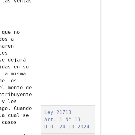
 las ventas
 que no
dos a
naren
les
se dejará
idas en su
 la misma
de los
el monto de
ntribuyente
 y los
pago.
Cuando
Ley 21713
la cual se
Art. 1 N° 13
 casos
D.O. 24.10.2024