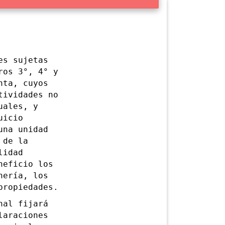
s sujetas
ros 3°, 4° y
nta, cuyos
tividades no
uales, y
uicio
una unidad
 de la
lidad
neficio los
nería, los
propiedades.
al fijará
laraciones