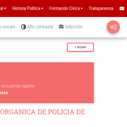
al
Historia Política
Formación Cívica
Transparencia
o oscuro
Alto contraste
Selección
VOLVER
e encuentra vigente
gente
 ORGANICA DE POLICIA DE