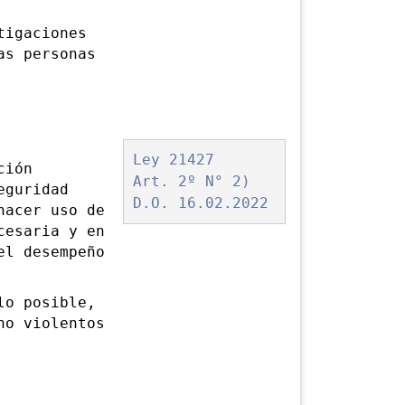
igaciones
as personas
Ley 21427
ción
Art. 2º N° 2)
eguridad
D.O. 16.02.2022
hacer uso de
cesaria y en
el desempeño
o posible,
no violentos