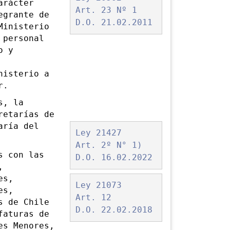
arácter
Art. 23 Nº 1
egrante de
D.O. 21.02.2011
Ministerio
 personal
o y
nisterio a
r.
s, la
retarías de
aría del
Ley 21427
Art. 2º N° 1)
 con las
D.O. 16.02.2022
,
es,
Ley 21073
es,
Art. 12
s de Chile
D.O. 22.02.2018
faturas de
es Menores,