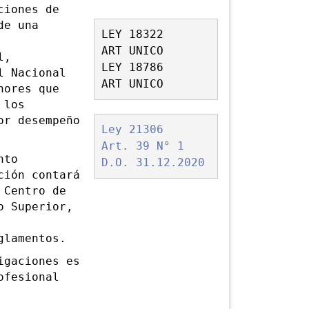
iones de
de una
LEY 18322
ART UNICO
l,
LEY 18786
l Nacional
ART UNICO
nores que
 los
or desempeño
Ley 21306
Art. 39 N° 1
nto
D.O. 31.12.2020
ción contará
 Centro de
o Superior,
glamentos.
gaciones es
ofesional