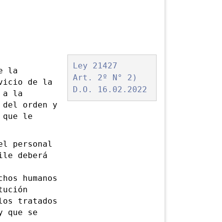
Ley 21427
e la
Art. 2º N° 2)
vicio de la
D.O. 16.02.2022
 a la
 del orden y
 que le
l personal
ile deberá
chos humanos
tución
los tratados
y que se