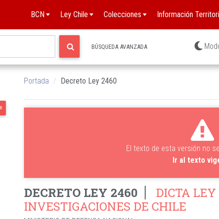
BCN
Ley Chile
Colecciones
Información Territori
Mod
BÚSQUEDA AVANZADA
Portada
Decreto Ley 2460
R
El texto de esta versión no s
Ir al texto vi
DECRETO LEY 2460
DICTA LEY
INVESTIGACIONES DE CHILE