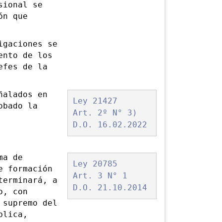
ional se
ón que
gaciones se
ento de los
efes de la
ñalados en
Ley 21427
obado la
Art. 2º N° 3)
D.O. 16.02.2022
ma de
Ley 20785
e formación
Art. 3 N° 1
terminará, a
D.O. 21.10.2014
o, con
 supremo del
blica,