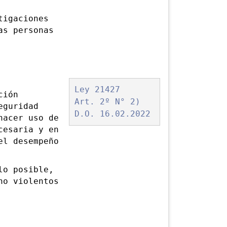
igaciones
as personas
Ley 21427
ción
Art. 2º N° 2)
eguridad
D.O. 16.02.2022
hacer uso de
cesaria y en
el desempeño
o posible,
no violentos