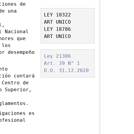
iones de
de una
LEY 18322
ART UNICO
l,
LEY 18786
l Nacional
ART UNICO
nores que
 los
or desempeño
Ley 21306
Art. 39 N° 1
nto
D.O. 31.12.2020
ción contará
 Centro de
o Superior,
glamentos.
gaciones es
ofesional