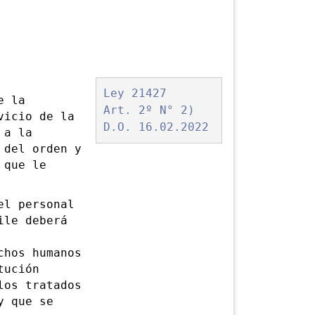
Ley 21427
e la
Art. 2º N° 2)
vicio de la
D.O. 16.02.2022
 a la
 del orden y
 que le
l personal
ile deberá
chos humanos
tución
los tratados
y que se