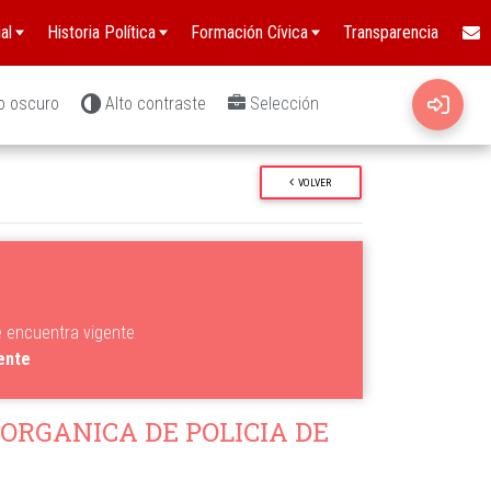
al
Historia Política
Formación Cívica
Transparencia
o oscuro
Alto contraste
Selección
VOLVER
e encuentra vigente
gente
 ORGANICA DE POLICIA DE