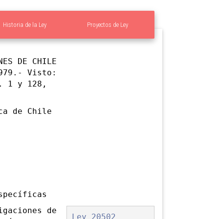
Historia de la Ley
Proyectos de Ley
ES DE CHILE
979.- Visto:
. 1 y 128,
a de Chile
pecíficas
igaciones de
Ley 20502