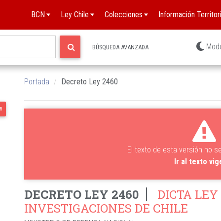
BCN
Ley Chile
Colecciones
Información Territori
Mod
BÚSQUEDA AVANZADA
Portada
Decreto Ley 2460
R
El texto de esta versión no s
Ir al texto vi
DECRETO LEY 2460
DICTA LEY
INVESTIGACIONES DE CHILE