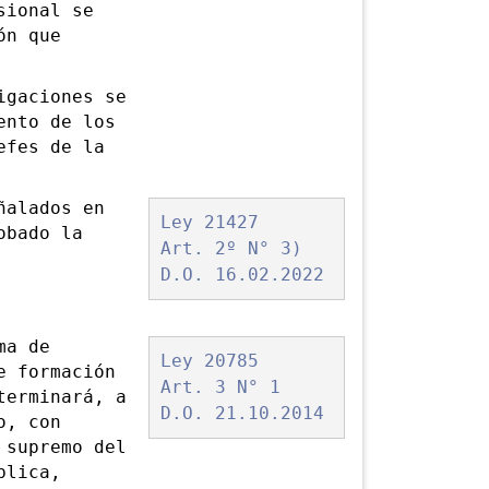
ional se
ón que
gaciones se
ento de los
efes de la
ñalados en
Ley 21427
obado la
Art. 2º N° 3)
D.O. 16.02.2022
ma de
Ley 20785
e formación
Art. 3 N° 1
terminará, a
D.O. 21.10.2014
o, con
 supremo del
blica,