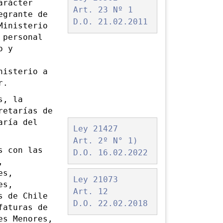
arácter
Art. 23 Nº 1
egrante de
D.O. 21.02.2011
Ministerio
 personal
o y
nisterio a
r.
s, la
retarías de
aría del
Ley 21427
Art. 2º N° 1)
 con las
D.O. 16.02.2022
,
es,
Ley 21073
es,
Art. 12
s de Chile
D.O. 22.02.2018
faturas de
es Menores,