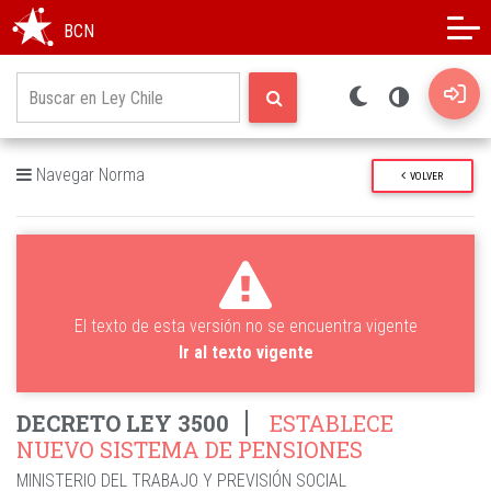
Modo oscuro
Alto contraste
BCN
Navegar Norma
VOLVER
El texto de esta versión no se encuentra vigente
Ir al texto vigente
DECRETO LEY 3500
ESTABLECE
NUEVO SISTEMA DE PENSIONES
MINISTERIO DEL TRABAJO Y PREVISIÓN SOCIAL