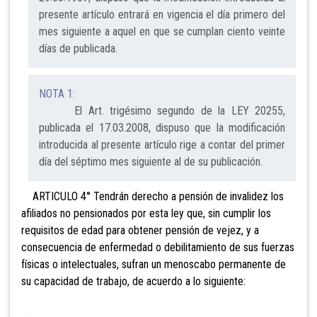
presente artículo entrará en vigencia el día primero del
mes siguiente a aquel en que se cumplan ciento veinte
días de publicada.
NOTA 1:
El Art. trigésimo segundo de la LEY 20255,
publicada el 17.03.2008, dispuso que la modificación
introducida al presente artículo rige a contar del primer
día del séptimo mes siguiente al de su publicación.
ARTICULO 4° Tendrán derecho a pensión de invalidez
l
os
afiliados no pensionados por esta ley que, sin cumplir los
requisitos de edad para obtener pensión de vejez, y a
consecu
en
cia de enfermedad o
d
ebilitam
ien
to
d
e sus fuerzas
físicas o intelectuales, su
fran un menoscabo permanente de
su capacidad de trabajo,
de acuerdo a lo siguiente: