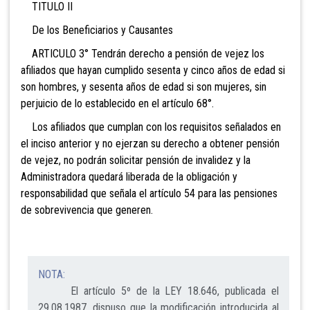
TITULO II
De los Beneficiarios y Causantes
ARTICULO 3° Tendrán derecho a pensión de vejez los
a
filiados que hayan cumplido sesenta y cinco años de edad si
son hombres, y sesenta años de edad si son mujeres, sin
perjuic
io
de lo establecido e
n
el artí
cul
o
68
°.
Los afiliados que cumplan con los
requisitos señalados en
el inciso anterior y no ejerzan
su derecho a obtener pensión
de ve
jez, no podrán
solicitar pensió
n de invali
dez y la
Adm
inistradora quedará
liberada de la obligación y
responsabil
idad que señala el artículo 54 para las pensiones
de
sobrevivencia
que generen.
NOTA:
El artículo 5º de la LEY 18.646, publicada el
29.08.1987, dispuso que la modificación introducida al