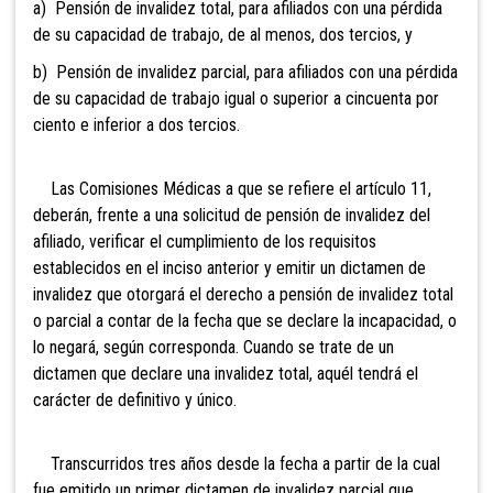
a) P
ensión de invalidez total, para
afiliados
con una pérd
ida
de su capacidad
de trabajo, de al menos, dos tercios, y
b) Pensión de invalidez parcial, para afiliados c
on una pérdida
de su capacidad de trabajo igual o superio
r a cincuenta por
ciento e inferior a dos tercios.
Las Com
isiones Médicas a que se refiere el artículo 11,
deberán, frente a una solicitud de pensión de invalidez del
afiliado, verificar el cumplimiento de los requisitos
establecidos en el inciso anterior y emitir un dictamen de
invalidez que o
torgará
el derecho a pensión de invalidez total
o parcial a contar de la fecha que se declare la
incapac
idad, o
lo negará, según correspond
a. Cuando se trate de
un
dictamen que declare una
invalidez total, aquél ten
drá el
cará
cter de d
efinitivo y único.
Transcurridos tres años desde la fecha a partir de
la cual
fue emitido un primer dictamen de invalidez parcial que