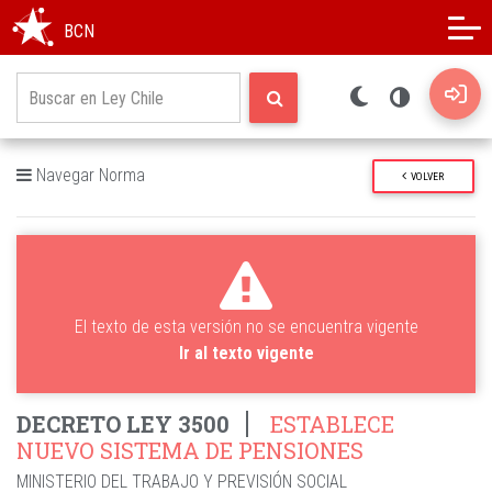
Modo oscuro
Alto contraste
BCN
Navegar Norma
VOLVER
El texto de esta versión no se encuentra vigente
Ir al texto vigente
DECRETO LEY 3500
ESTABLECE
NUEVO SISTEMA DE PENSIONES
MINISTERIO DEL TRABAJO Y PREVISIÓN SOCIAL