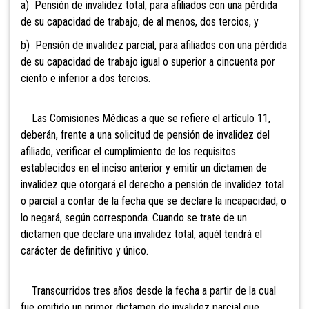
a) P
ensión de invalidez total, para
afiliados
con una pérd
ida
de su capacidad
de trabajo, de al menos, dos tercios, y
b) Pensión de invalidez parcial, para afiliados c
on una pérdida
de su capacidad de trabajo igual o superio
r a cincuenta por
ciento e inferior a dos tercios.
Las Com
isiones Médicas a que se refiere el artículo 11,
deberán, frente a una solicitud de pensión de invalidez del
afiliado, verificar el cumplimiento de los requisitos
establecidos en el inciso anterior y emitir un dictamen de
invalidez que o
torgará
el derecho a pensión de invalidez total
o parcial a contar de la fecha que se declare la
incapac
idad, o
lo negará, según correspond
a. Cuando se trate de
un
dictamen que declare una
invalidez total, aquél ten
drá el
cará
cter de d
efinitivo y único.
Transcurridos tres años desde la fecha a partir de
la cual
fue emitido un primer dictamen de invalidez parcial que