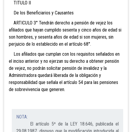
TITULO II
De los Beneficiarios y Causantes
ARTICULO 3° Tendrán derecho a pensión de vejez los
a
filiados que hayan cumplido sesenta y cinco años de edad si
son hombres, y sesenta años de edad si son mujeres, sin
perjuic
io
de lo establecido e
n
el artí
cul
o
68
°.
Los afiliados que cumplan con los
requisitos señalados en
el inciso anterior y no ejerzan
su derecho a obtener pensión
de ve
jez, no podrán
solicitar pensió
n de invali
dez y la
Adm
inistradora quedará
liberada de la obligación y
responsabil
idad que señala el artículo 54 para las pensiones
de
sobrevivencia
que generen.
NOTA:
El artículo 5º de la LEY 18.646, publicada el
29.08.1987, dispuso que la modificación introducida al