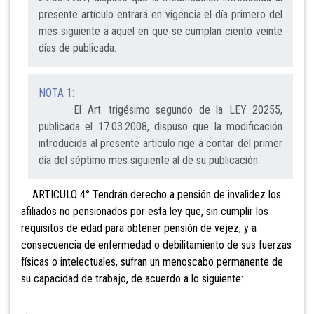
presente artículo entrará en vigencia el día primero del
mes siguiente a aquel en que se cumplan ciento veinte
días de publicada.
NOTA 1:
El Art. trigésimo segundo de la LEY 20255,
publicada el 17.03.2008, dispuso que la modificación
introducida al presente artículo rige a contar del primer
día del séptimo mes siguiente al de su publicación.
ARTICULO 4° Tendrán derecho a pensión de invalidez
l
os
afiliados no pensionados por esta ley que, sin cumplir los
requisitos de edad para obtener pensión de vejez, y a
consecu
en
cia de enfermedad o
d
ebilitam
ien
to
d
e sus fuerzas
físicas o intelectuales, su
fran un menoscabo permanente de
su capacidad de trabajo,
de acuerdo a lo siguiente: