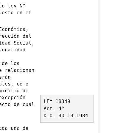
to ley N°
uesto en el
conómica,
rección del
idad Social,
sonalidad
 de los
e relacionan
erán
ales, como
micilio de
xcepción
LEY 18349
ecto de cual
Art. 4º
D.O. 30.10.1984
da una de