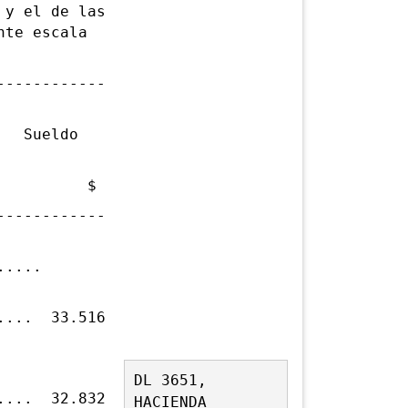
 y el de las
nte escala
------------
ldo
$
------------
......
..... 33.516
b
DL 3651,
..... 32.832
HACIENDA