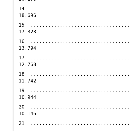
14 .................................
18.696
15 .................................
17.328
16 .................................
13.794
17 .................................
12.768
18 .................................
11.742
19 .................................
10.944
20 .................................
10.146
21 .................................