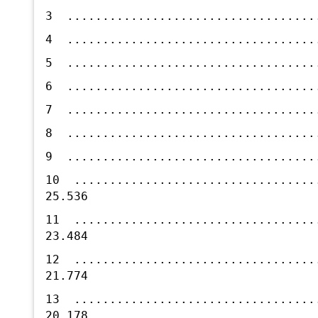
3 ..................................
4 ..................................
5 ..................................
6 ..................................
7 ..................................
8 ..................................
9 ..................................
10 .................................
25.536
11 .................................
23.484
12 .................................
21.774
13 .................................
20.178