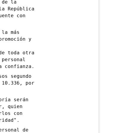
 de la
la República
uente con
 la más
promoción y
de toda otra
 personal
a confianza.
os segundo
 10.336, por
ría serán
r, quien
rlos con
ridad".
rsonal de