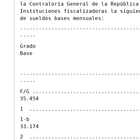
la Contraloría General de la República
Instituciones fiscalizadoras la siguie
de sueldos bases mensuales:
--------------------------------------
-----
Grado Sue
Base
--------------------------------------
-----
F/G .................................
35.454
1 ..................................
1-
33.174
2 ..................................