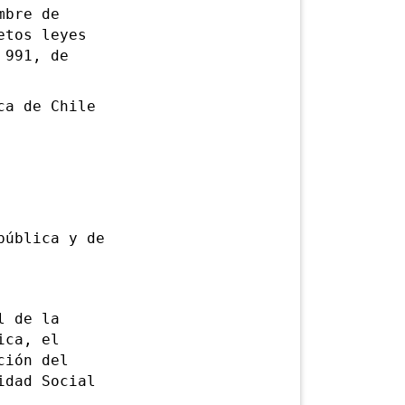
mbre de
etos leyes
 991, de
a de Chile
ública y de
l de la
ica, el
ción del
idad Social