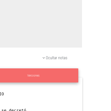
Ocultar notas
Versiones
IO
se decretó