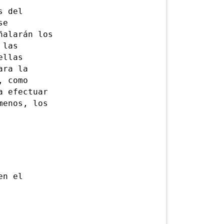
s del
se
ñalarán los
 las
ellas
ara la
, como
a efectuar
menos, los
en el