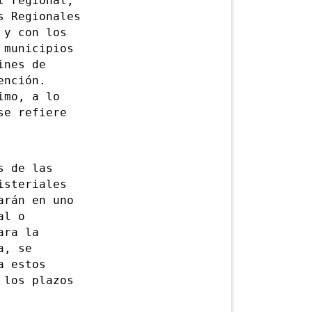
l regional,
s Regionales
 y con los
 municipios
ines de
ención.
imo, a lo
se refiere
 de las
isteriales
arán en uno
al o
ara la
a, se
a estos
 los plazos