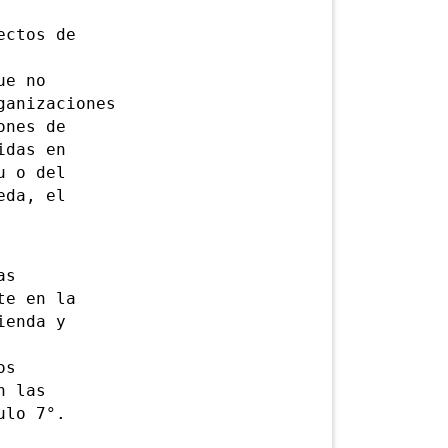
ctos de
ue no
ganizaciones
ones de
idas en
u o del
eda, el
as
te en la
ienda y
os
n las
ulo 7°.