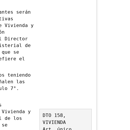
ntes serán
tivas
e Vivienda y
ón
l Director
isterial de
 que se
efiere el
s teniendo
ñalen las
ulo 7°.
s
 Vivienda y
DTO 158,
l de los
VIVIENDA
 se
Art. único