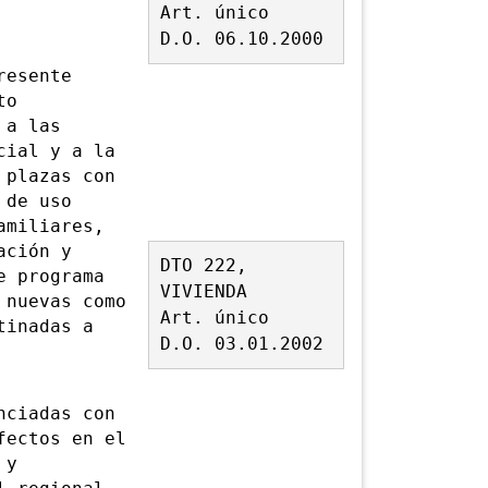
Art. único
D.O. 06.10.2000
resente
to
 a las
cial y a la
 plazas con
 de uso
amiliares,
ación
y
DTO 222,
e programa
VIVIENDA
 nuevas como
Art. único
tinadas a
D.O. 03.01.2002
ciadas con
fectos en el
 y