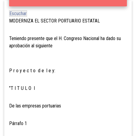
Escuchar
MODERNIZA EL SECTOR PORTUARIO ESTATAL
Teniendo presente que el H. Congreso Nacional ha dado su
aprobación al siguiente
P r o y e c t o d e l e y:
"T I T U L O I
De las empresas portuarias
Párrafo 1