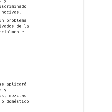
s y
iscriminado
 nocivas.
n problema
ivados de la
ecialmente
e aplicará
o y
os, mezclas
 o doméstico