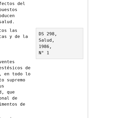
ectos del
puestos
oducen
salud.
cos las
DS 298,
cas y de la
Salud,
1986,
N° 1
ventes
estésicos de
, en todo lo
to supremo
us
d, que
onal de
imentos de