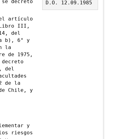
se decretó
D.O. 12.09.1985
l artículo
Libro III,
14, del
a b), 6° y
n la
re de 1975,
 decreto
, del
acultades
2 de la
de Chile, y
ementar y
los riesgos