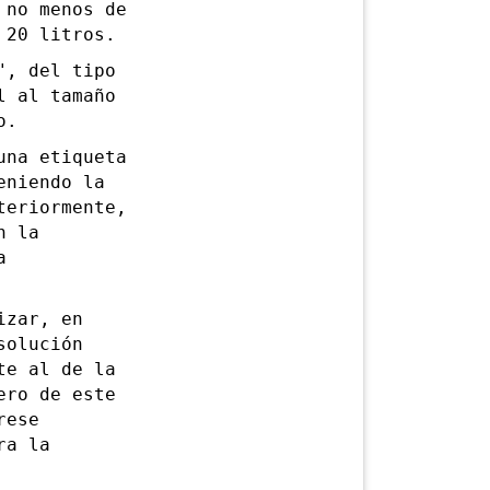
 no menos de
 20 litros.
, del tipo
l al tamaño
o.
na etiqueta
eniendo la
teriormente,
n la
a
zar, en
solución
te al de la
ero de este
rese
ra la