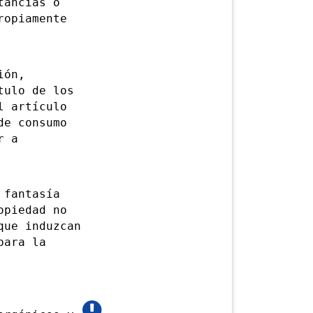
ancias o
ropiamente
ión,
tulo de los
l artículo
de consumo
r a
 fantasía
opiedad no
que induzcan
para la