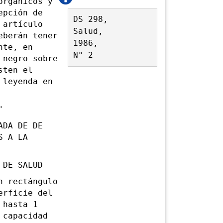
rgánicos y
epción de
DS 298,
 artículo
Salud,
eberán tener
1986,
nte, en
N° 2
 negro sobre
sten el
 leyenda en
"
DA DE DE
S A LA
ALUD
 rectángulo
erficie del
 hasta 1
 capacidad