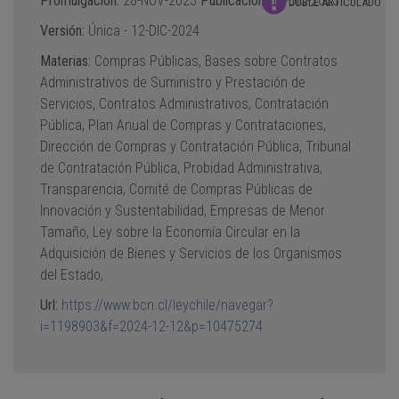
Promulgacion:
28-NOV-2023
Publicación:
11-DIC-2023
DOBLE ARTICULADO
Versión:
Única -
12-DIC-2024
Materias:
Compras Públicas,
Bases sobre Contratos
Administrativos de Suministro y Prestación de
Servicios,
Contratos Administrativos,
Contratación
Pública,
Plan Anual de Compras y Contrataciones,
Dirección de Compras y Contratación Pública,
Tribunal
de Contratación Pública,
Probidad Administrativa,
Transparencia,
Comité de Compras Públicas de
Innovación y Sustentabilidad,
Empresas de Menor
Tamaño,
Ley sobre la Economía Circular en la
Adquisición de Bienes y Servicios de los Organismos
del Estado,
Url:
https://www.bcn.cl/leychile/navegar?
i=1198903&f=2024-12-12&p=10475274