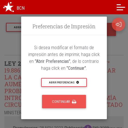
Modo oscuro
Alto contraste
BCN
Preferencias de Impresión
ABRIR PREFERENCIAS
IMPRIMIR
VOLVER
Si desea modificar el formato de
impresión antes de imprimir, haga click
en
"Abrir Preferencias"
, de lo contrario
LEY 21634
MODERNIZA LA LEY N°
haga click en
"Continuar"
.
19.886 Y OTRAS LEYES, PARA MEJORAR
LA CALIDAD DEL GASTO PÚBLICO,
AUMENTAR LOS ESTÁNDARES DE
ABRIR PREFERENCIAS
PROBIDAD Y TRANSPARENCIA E
INTRODUCIR PRINCIPIOS DE ECONOMÍA
CONTINUAR
CIRCULAR EN LAS COMPRAS DEL ESTADO
MINISTERIO DE HACIENDA