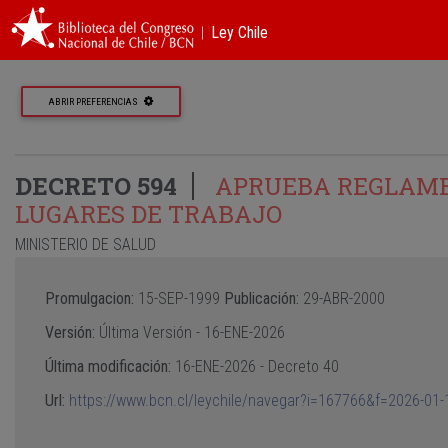
︱Ley Chile
ABRIR PREFERENCIAS
DECRETO 594
APRUEBA REGLAMEN
LUGARES DE TRABAJO
MINISTERIO DE SALUD
Promulgacion:
15-SEP-1999
Publicación:
29-ABR-2000
Versión:
Última Versión -
16-ENE-2026
Última modificación:
16-ENE-2026 - Decreto 40
Url:
https://www.bcn.cl/leychile/navegar?i=167766&f=2026-01-