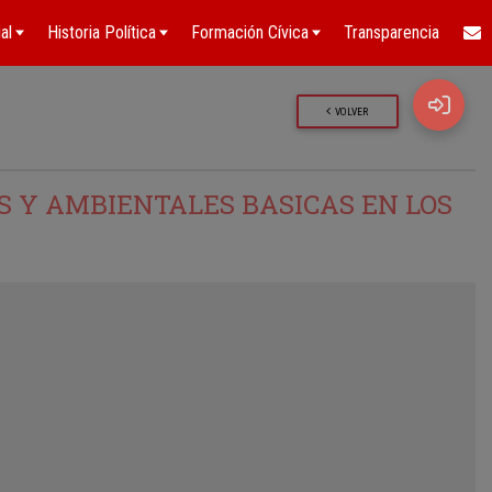
al
Historia Política
Formación Cívica
Transparencia
VOLVER
 Y AMBIENTALES BASICAS EN LOS