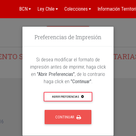
BCN
Ley Chile
Colecciones
Información Territori
IMPRIMIR
Preferencias de Impresión
TO SOBRE CONDICIONES SANITARIAS
Si desea modificar el formato de
impresión antes de imprimir, haga click
en
"Abrir Preferencias"
, de lo contrario
haga click en
"Continuar"
.
ABRIR PREFERENCIAS
CONTINUAR
16