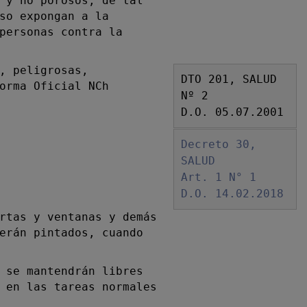
 y no porosos, de tal
so expongan a la
personas contra la
, peligrosas,
DTO 201, SALUD
orma Oficial NCh
Nº 2
D.O. 05.07.2001
Decreto 30,
SALUD
Art. 1 N° 1
D.O. 14.02.2018
rtas y ventanas y demás
erán pintados, cuando
 se mantendrán libres
 en las tareas normales