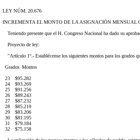
LEY NÚM. 20.676
INCREMENTA EL MONTO DE LA ASIGNACIÓN MENSUAL 
Teniendo presente que el H. Congreso Nacional ha dado su aprobació
Proyecto de ley:
"Artículo 1º.- Establécense los siguientes montos para los grados q
Grados Montos
23 $95.282
24 $93.269
25 $91.256
26 $89.243
27 $87.232
28 $85.219
29 $83.206
30 $81.195
31 $79.184
32 $75.158