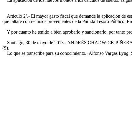
La aplicación de los nuevos montos a los cálculos de sueldo, asignaci
Artículo 2º.- El mayor gasto fiscal que demande la aplicación de esta
que faltare con recursos provenientes de la Partida Tesoro Público. En
Y por cuanto he tenido a bien aprobarlo y sancionarlo; por tanto pr
Santiago, 30 de mayo de 2013.- ANDRÉS CHADWICK PIÑERA, Vicepre
(S).
Lo que se transcribe para su conocimiento.- Alfonso Vargas Lyng, S