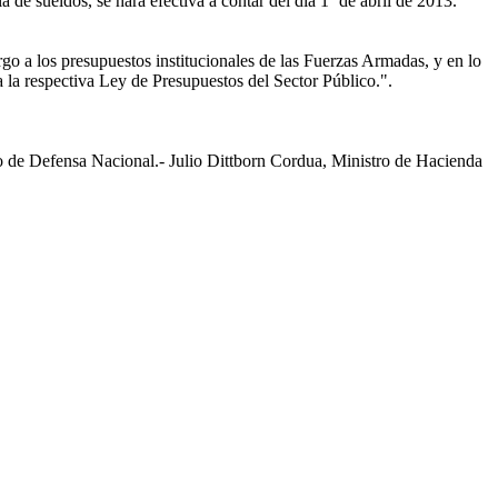
de sueldos, se hará efectiva a contar del día 1º de abril de 2013.
go a los presupuestos institucionales de las Fuerzas Armadas, y en lo
a la respectiva Ley de Presupuestos del Sector Público.".
 Defensa Nacional.- Julio Dittborn Cordua, Ministro de Hacienda