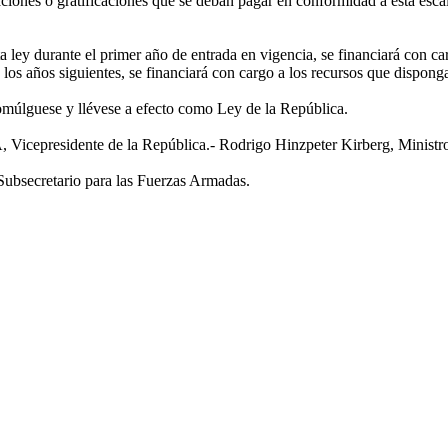
ones o gratificaciones que se deban pagar en conformidad a esta escala 
 ley durante el primer año de entrada en vigencia, se financiará con car
 los años siguientes, se financiará con cargo a los recursos que dispong
omúlguese y llévese a efecto como Ley de la República.
sidente de la República.- Rodrigo Hinzpeter Kirberg, Ministro de
ubsecretario para las Fuerzas Armadas.