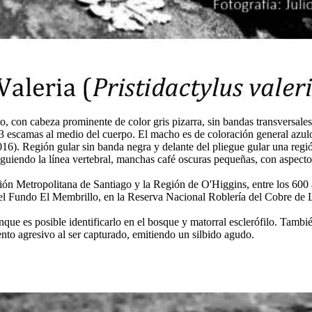
o, con cabeza prominente de color gris pizarra, sin bandas transversal
3 escamas al medio del cuerpo. El macho es de coloración general azulos
16). Región gular sin banda negra y delante del pliegue gular una región
guiendo la línea vertebral, manchas café oscuras pequeñas, con aspecto
gión Metropolitana de Santiago y la Región de O'Higgins, entre los 600
n el Fundo El Membrillo, en la Reserva Nacional Roblería del Cobre de 
es posible identificarlo en el bosque y matorral esclerófilo. También 
to agresivo al ser capturado, emitiendo un silbido agudo.