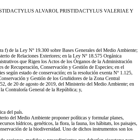
STIDACTYLUS ALVAROI, PRISTIDACTYLUS VALERIAE Y
letra f) de la Ley Nº 19.300 sobre Bases Generales del Medio Ambiente;
terio de Relaciones Exteriores; en la Ley Nº 18.575 Orgánica
istrativos que Rigen los Actos de los Órganos de la Administración
nes de Recuperación, Conservación y Gestión de Especies; en el
ies según estado de conservación; en la resolución exenta Nº 1.125,
 Conservación y Gestión de los Gruñidores de la Zona Central
º 952, de 20 de agosto de 2019, del Ministerio del Medio Ambiente; en
la Contraloría General de la República; y,
ca del país.
terio del Medio Ambiente proponer políticas y formular planes,
rsos hídricos, genéticos, la flora, la fauna, los hábitats, los paisajes,
onservación de la biodiversidad. Uno de dichos instrumentos son los