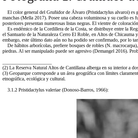
El color general del Gruñidor de Álvaro (Pristidactylus alvaroi) es 
manchas (Mella 2017). Posee una cabeza voluminosa y su cuello es f
posteriores presentan numerosas listas negras. El vientre de coloraci
Es endémico de la Cordillera de la Costa, se distribuye entre la Regi
el Santuario de la Naturaleza Cerro El Roble, en Altos de Chicauma
embargo, este último dato aún no ha podido ser confirmado, por lo tant
De hábitos arborícolas, prefiere bosques de robles (N. macrocarpa), p
piedras. Al ser manipulado puede ser agresivo (Demangel 2016). Pro
____________________
(2) La Reserva Natural Altos de Cantillana alberga en su interior a do
(3) Geoparque corresponde a un área geográfica con límites clarament
etnográfica, ecológica y cultural.
3.1.2 Pristidactylus valeriae (Donoso-Barros, 1966):