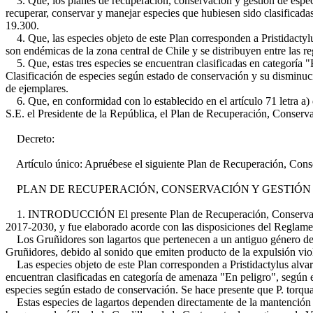
3. Que, los planes de recuperación, conservación y gestión de especi
recuperar, conservar y manejar especies que hubiesen sido clasificada
19.300.
4. Que, las especies objeto de este Plan corresponden a Pristidactylus
son endémicas de la zona central de Chile y se distribuyen entre las 
5. Que, estas tres especies se encuentran clasificadas en categoría 
Clasificación de especies según estado de conservación y su disminució
de ejemplares.
6. Que, en conformidad con lo establecido en el artículo 71 letra a
S.E. el Presidente de la República, el Plan de Recuperación, Conservac
Decreto:
Artículo único: Apruébese el siguiente Plan de Recuperación, Conserva
PLAN DE RECUPERACIÓN, CONSERVACIÓN Y GESTIÓN DE LO
1. INTRODUCCIÓN El presente Plan de Recuperación, Conservación y 
2017-2030, y fue elaborado acorde con las disposiciones del Reglam
Los Gruñidores son lagartos que pertenecen a un antiguo género de
Gruñidores, debido al sonido que emiten producto de la expulsión viol
Las especies objeto de este Plan corresponden a Pristidactylus alvaroi
encuentran clasificadas en categoría de amenaza "En peligro", según 
especies según estado de conservación. Se hace presente que P. torquatu
Estas especies de lagartos dependen directamente de la mantención d