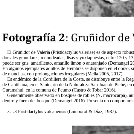
El Gruñidor de Valeria (Pristidactylus valeriae) es de aspecto robust
dorsales granulares, redondeadas, lisas y yuxtapuestas, entre 120 y 13
puede ser gris, amarillento, amarillo limón o anaranjado (Demangel 20
En algunos ejemplares adultos de Hembras se disponen en el dorso, si
de manchas, con prolongaciones irregulares (Mella 2005, 2017).
Es endémico de la Cordillera de la Costa, se distribuye entre la Re
de Cantillana, en el Santuario de la Naturaleza San Juan de Piche, e
Curamahui, en la comuna de Peumo (Castro & Tobar 2016).
Generalmente observado en bosques de robles (N. macrocarpa), aunque 
dentro y fuera del bosque (Demangel 2016). Presenta un comportamien
3.1.3 Pristidactylus volcanensis (Lamborot & Díaz, 1987):