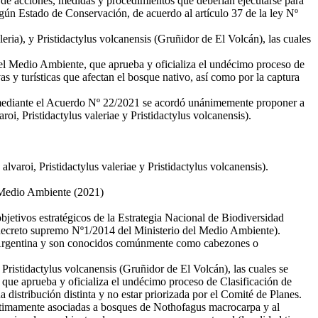
 de acciones, medidas y procedimientos que deberían ejecutarse para
egún Estado de Conservación, de acuerdo al artículo 37 de la ley Nº
eria), y Pristidactylus volcanensis (Gruñidor de El Volcán), las cuales
del Medio Ambiente, que aprueba y oficializa el undécimo proceso de
s y turísticas que afectan el bosque nativo, así como por la captura
d, mediante el Acuerdo Nº 22/2021 se acordó unánimemente proponer a
oi, Pristidactylus valeriae y Pristidactylus volcanensis).
aroi, Pristidactylus valeriae y Pristidactylus volcanensis).
o Ambiente (2021)
ivos estratégicos de la Estrategia Nacional de Biodiversidad
decreto supremo Nº1/2014 del Ministerio del Medio Ambiente).
y Argentina y son conocidos comúnmente como cabezones o
Pristidactylus volcanensis (Gruñidor de El Volcán), las cuales se
que aprueba y oficializa el undécimo proceso de Clasificación de
 distribución distinta y no estar priorizada por el Comité de Planes.
íntimamente asociadas a bosques de Nothofagus macrocarpa y al