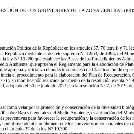
ESTIÓN DE LOS GRUÑIDORES DE LA ZONA CENTRAL (PRI
ución Política de la República; en los artículos 37, 70 letra i) y 71 
a República mediante el decreto supremo Nº 1.963, de 1994, del Minis
n la ley Nº 19.880 que establece las Bases de los Procedimientos Admin
 Medio Ambiente, que aprueba el Reglamento para la elaboración de Pla
 que aprueba y oficializa el undécimo proceso de Clasificación de espec
inicia el procedimiento para la elaboración del Plan de Recuperación,
anensis) y su modificación realizada por medio de la resolución exenta N
d, adoptado el 30 de junio de 2021; en la resolución Nº 7, de 2019, de 
así como velar por la protección y conservación de la diversidad biológi
300 sobre Bases Generales del Medio Ambiente, es atribución del Minis
 preventivas para favorecer la recuperación y la conservación de los recu
os, contribuyendo al cumplimiento de los convenios internacionales de c
n el artículo 37 de la ley Nº 19.300.