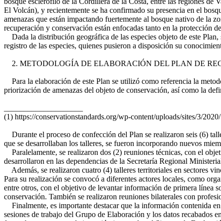
bosque esclerófilo de la Cordillera de la Costa, entre las regiones de 
El Volcán), y recientemente se ha confirmado su presencia en el bosque
amenazas que están impactando fuertemente al bosque nativo de la zona
recuperación y conservación están enfocadas tanto en la protección de 
Dada la distribución geográfica de las especies objeto de este Plan, s
registro de las especies, quienes pusieron a disposición su conocimien
2. METODOLOGÍA DE ELABORACIÓN DEL PLAN DE REC
Para la elaboración de este Plan se utilizó como referencia la metodo
priorización de amenazas del objeto de conservación, así como la defin
____________________
(1) https://conservationstandards.org/wp-content/uploads/sites/3/2
Durante el proceso de confección del Plan se realizaron seis (6) tal
que se desarrollaban los talleres, se fueron incorporando nuevos miem
Paralelamente, se realizaron dos (2) reuniones técnicas, con el objetiv
desarrollaron en las dependencias de la Secretaría Regional Ministe
Además, se realizaron cuatro (4) talleres territoriales en sectores vi
Para su realización se convocó a diferentes actores locales, como orga
entre otros, con el objetivo de levantar información de primera línea s
conservación. También se realizaron reuniones bilaterales con profe
Finalmente, es importante destacar que la información contenida en el
sesiones de trabajo del Grupo de Elaboración y los datos recabados en