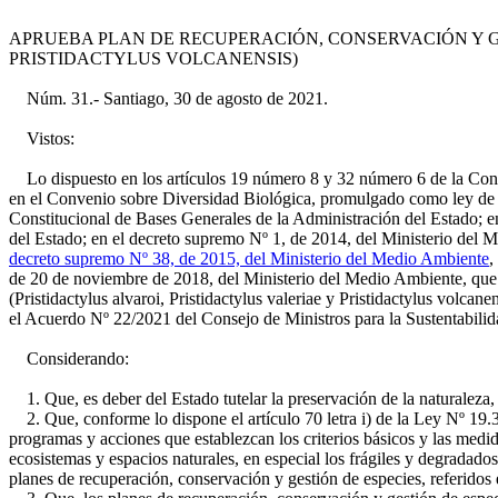
APRUEBA PLAN DE RECUPERACIÓN, CONSERVACIÓN Y G
PRISTIDACTYLUS VOLCANENSIS)
Núm. 31.- Santiago, 30 de agosto de 2021.
Vistos:
Lo dispuesto en los artículos 19 número 8 y 32 número 6 de la Constit
en el Convenio sobre Diversidad Biológica, promulgado como ley de l
Constitucional de Bases Generales de la Administración del Estado; e
del Estado; en el decreto supremo Nº 1, de 2014, del Ministerio del
decreto supremo Nº 38, de 2015, del Ministerio del Medio Ambiente
,
de 20 de noviembre de 2018, del Ministerio del Medio Ambiente, que 
(Pristidactylus alvaroi, Pristidactylus valeriae y Pristidactylus volc
el Acuerdo Nº 22/2021 del Consejo de Ministros para la Sustentabilida
Considerando:
1. Que, es deber del Estado tutelar la preservación de la naturaleza, 
2. Que, conforme lo dispone el artículo 70 letra i) de la Ley Nº 19.
programas y acciones que establezcan los criterios básicos y las medidas
ecosistemas y espacios naturales, en especial los frágiles y degradad
planes de recuperación, conservación y gestión de especies, referidos e