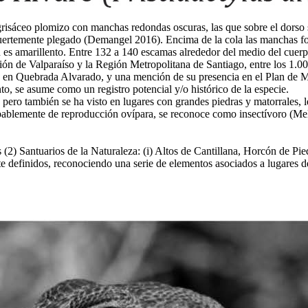
grisáceo plomizo con manchas redondas oscuras, las que sobre el dorso 
uertemente plegado (Demangel 2016). Encima de la cola las manchas fo
ón es amarillento. Entre 132 a 140 escamas alrededor del medio del cuer
ón de Valparaíso y la Región Metropolitana de Santiago, entre los 1.00
 y en Quebrada Alvarado, y una mención de su presencia en el Plan d
o, se asume como un registro potencial y/o histórico de la especie.
ero también se ha visto en lugares con grandes piedras y matorrales, lej
bablemente de reproducción ovípara, se reconoce como insectívoro (Me
s (2) Santuarios de la Naturaleza: (i) Altos de Cantillana, Horcón de Pi
e definidos, reconociendo una serie de elementos asociados a lugares d