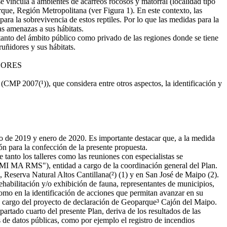
se vincula a ambientes de acarreos rocosos y matorral (localidad tipo
rque, Región Metropolitana (ver Figura 1). En este contexto, las
ra la sobrevivencia de estos reptiles. Por lo que las medidas para la
as amenazas a sus hábitats.
 tanto del ámbito público como privado de las regiones donde se tiene
uñidores y sus hábitats.
DORES
(CMP 2007(¹)), que considera entre otros aspectos, la identificación y
yo de 2019 y enero de 2020. Es importante destacar que, a la medida
n para la confección de la presente propuesta.
 tanto los talleres como las reuniones con especialistas se
EMI MA RMS"), entidad a cargo de la coordinación general del Plan.
), Reserva Natural Altos Cantillana(²) (1) y en San José de Maipo (2).
ehabilitación y/o exhibición de fauna, representantes de municipios,
 como en la identificación de acciones que permitan avanzar en su
 a cargo del proyecto de declaración de Geoparque³ Cajón del Maipo.
rtado cuarto del presente Plan, deriva de los resultados de las
 de datos públicas, como por ejemplo el registro de incendios