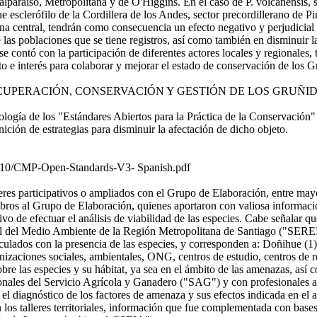
Valparaíso, Metropolitana y de O'Higgins. En el caso de P. volcanensis, 
 esclerófilo de la Cordillera de los Andes, sector precordillerano de Pi
 central, tendrán como consecuencia un efecto negativo y perjudicial pa
las poblaciones que se tiene registros, así como también en disminuir l
e contó con la participación de diferentes actores locales y regionales,
to e interés para colaborar y mejorar el estado de conservación de los Gr
UPERACIÓN, CONSERVACIÓN Y GESTIÓN DE LOS GRUÑI
logía de los "Estándares Abiertos para la Práctica de la Conservación" 
ición de estrategias para disminuir la afectación de dicho objeto.
020/10/CMP-Open-Standards-V3- Spanish.pdf
leres participativos o ampliados con el Grupo de Elaboración, entre ma
bros al Grupo de Elaboración, quienes aportaron con valiosa informació
o de efectuar el análisis de viabilidad de las especies. Cabe señalar que
rial del Medio Ambiente de la Región Metropolitana de Santiago ("SER
nculados con la presencia de las especies, y corresponden a: Doñihue (1
nizaciones sociales, ambientales, ONG, centros de estudio, centros de r
obre las especies y su hábitat, ya sea en el ámbito de las amenazas, así
sionales del Servicio Agrícola y Ganadero ("SAG") y con profesionales
 diagnóstico de los factores de amenaza y sus efectos indicada en el apa
 los talleres territoriales, información que fue complementada con bases