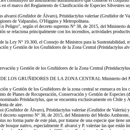
es constituyen un instrumento administrativo que contiene el conjunto
s en el marco del Reglamento de Clasificación de Especies Silvestres s
 alvaroi (Gruñidor de Álvaro), Pristidactylus valeriae (Gruñidor de Val
regiones de Valparaíso, O'Higgins y Metropolitana.
"En Peligro", según el decreto supremo Nº 38, de 2015, del Ministerio 
n se relaciona principalmente con los incendios, actividades productiva
) de la Ley Nº 19.300, el Consejo de Ministros para la Sustentabilida
ión y Gestión de los Gruñidores de la Zona Central (Pristidactylus alvar
ción y Gestión de los Gruñidores de la Zona Central (Pristidactylus alv
S GRUÑIDORES DE LA ZONA CENTRAL Ministerio del Medi
Gestión de los Gruñidores de la zona central se enmarca en los objet
ento de Planes de Recuperación, Conservación y Gestión de Especies (
nominado Pristidactylus, que se encuentra exclusivamente en Chile 
enta de aire.
 (Gruñidor de Álvaro), Pristidactylus valeriae (Gruñidor de Valeria) y 
el decreto supremo Nº 38, de 2015, del Ministerio del Medio Ambiente, 
s no forma parte de este plan, por tratarse de una especie que tiene una
e bosque nativo, especialmente P. alvaroi y P. valeriae las que están 