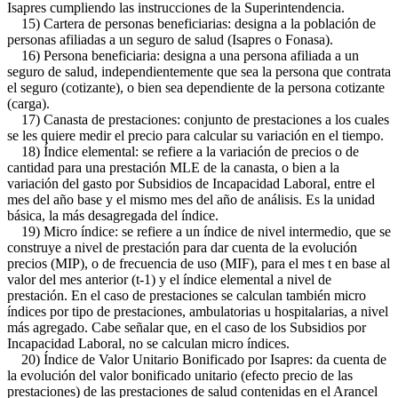
Isapres cumpliendo las instrucciones de la Superintendencia.
15) Cartera de personas beneficiarias: designa a la población de
personas afiliadas a un seguro de salud (Isapres o Fonasa).
16) Persona beneficiaria: designa a una persona afiliada a un
seguro de salud, independientemente que sea la persona que contrata
el seguro (cotizante), o bien sea dependiente de la persona cotizante
(carga).
17) Canasta de prestaciones: conjunto de prestaciones a los cuales
se les quiere medir el precio para calcular su variación en el tiempo.
18) Índice elemental: se refiere a la variación de precios o de
cantidad para una prestación MLE de la canasta, o bien a la
variación del gasto por Subsidios de Incapacidad Laboral, entre el
mes del año base y el mismo mes del año de análisis. Es la unidad
básica, la más desagregada del índice.
19) Micro índice: se refiere a un índice de nivel intermedio, que se
construye a nivel de prestación para dar cuenta de la evolución
precios (MIP), o de frecuencia de uso (MIF), para el mes t en base al
valor del mes anterior (t-1) y el índice elemental a nivel de
prestación. En el caso de prestaciones se calculan también micro
índices por tipo de prestaciones, ambulatorias u hospitalarias, a nivel
más agregado. Cabe señalar que, en el caso de los Subsidios por
Incapacidad Laboral, no se calculan micro índices.
20) Índice de Valor Unitario Bonificado por Isapres: da cuenta de
la evolución del valor bonificado unitario (efecto precio de las
prestaciones) de las prestaciones de salud contenidas en el Arancel